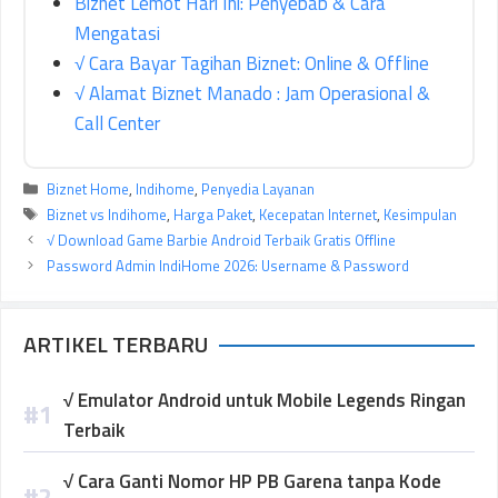
Biznet Lemot Hari Ini: Penyebab & Cara
Mengatasi
√ Cara Bayar Tagihan Biznet: Online & Offline
√ Alamat Biznet Manado : Jam Operasional &
Call Center
Kategori
Biznet Home
,
Indihome
,
Penyedia Layanan
Tag
Biznet vs Indihome
,
Harga Paket
,
Kecepatan Internet
,
Kesimpulan
√ Download Game Barbie Android Terbaik Gratis Offline
Password Admin IndiHome 2026: Username & Password
ARTIKEL TERBARU
√ Emulator Android untuk Mobile Legends Ringan
Terbaik
√ Cara Ganti Nomor HP PB Garena tanpa Kode