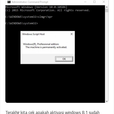
Terakhir kita cek apakah aktivasi windows 8.1 sudah