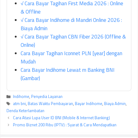
√ Cara Bayar Tagihan First Media 2026 : Online
& Offline
√ Cara Bayar Indihome di Mandiri Online 2026 :
Biaya Admin
√ Cara Bayar Tagihan CBN Fiber 2026 (Offline &
Online)
Cara Bayar Tagihan Iconnet PLN [year] dengan
Mudah
Cara Bayar Indihome Lewat m Banking BNI
(Gambar)
Kategori
Indihome
,
Penyedia Layanan
Tag
atm bni
,
Batas Waktu Pembayaran
,
Bayar Indihome
,
Biaya Admin
,
Denda Keterlambatan
Cara Atasi Lupa User ID BNI (Mobile & Internet Banking)
Promo Biznet 200 Ribu (IPTV) : Syarat & Cara Mendapatkan