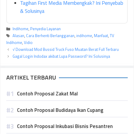
Tagihan First Media Membengkak? Ini Penyebab
& Solusinya
Kategori
Indihome
,
Penyedia Layanan
Tag
Alasan
,
Cara Berhenti Berlangganan
,
indihome
,
Manfaat
,
TV
Indihome
,
Vidio
√ Download Mod Bussid Truck Fuso Muatan Berat Full Terbaru
Gagal Login Indodax akibat Lupa Password? Ini Solusinya
ARTIKEL TERBARU
Contoh Proposal Zakat Mal
Contoh Proposal Budidaya Ikan Cupang
Contoh Proposal Inkubasi Bisnis Pesantren