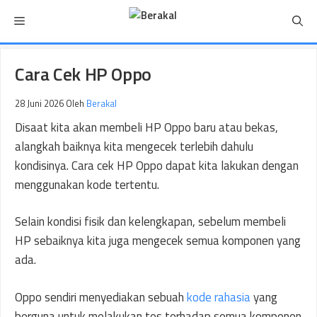
Langsung
Menu
ke
isi
Cara Cek HP Oppo
28 Juni 2026
Oleh
Berakal
Disaat kita akan membeli HP Oppo baru atau bekas,
alangkah baiknya kita mengecek terlebih dahulu
kondisinya. Cara cek HP Oppo dapat kita lakukan dengan
menggunakan kode tertentu.
Selain kondisi fisik dan kelengkapan, sebelum membeli
HP sebaiknya kita juga mengecek semua komponen yang
ada.
Oppo sendiri menyediakan sebuah
kode rahasia
yang
berguna untuk melakukan tes terhadap semua komponen