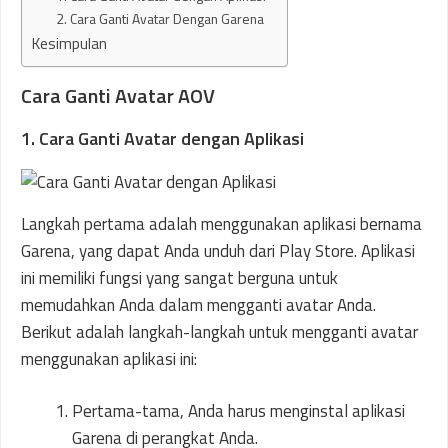
2. Cara Ganti Avatar Dengan Garena
Kesimpulan
Cara Ganti Avatar AOV
1. Cara Ganti Avatar dengan Aplikasi
Langkah pertama adalah menggunakan aplikasi bernama
Garena, yang dapat Anda unduh dari Play Store. Aplikasi
ini memiliki fungsi yang sangat berguna untuk
memudahkan Anda dalam mengganti avatar Anda.
Berikut adalah langkah-langkah untuk mengganti avatar
menggunakan aplikasi ini:
Pertama-tama, Anda harus menginstal aplikasi
Garena di perangkat Anda.