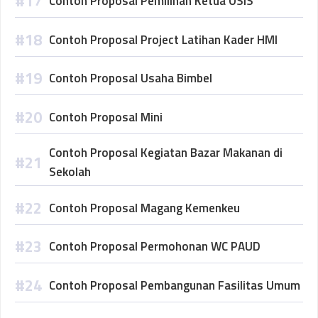
Contoh Proposal Pemilihan Ketua OSIS
Contoh Proposal Project Latihan Kader HMI
Contoh Proposal Usaha Bimbel
Contoh Proposal Mini
Contoh Proposal Kegiatan Bazar Makanan di
Sekolah
Contoh Proposal Magang Kemenkeu
Contoh Proposal Permohonan WC PAUD
Contoh Proposal Pembangunan Fasilitas Umum