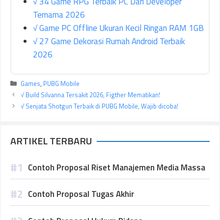
√ 34 Game RPG Terbaik PC Dari Developer
Ternama 2026
√ Game PC Offline Ukuran Kecil Ringan RAM 1GB
√ 27 Game Dekorasi Rumah Android Terbaik
2026
Kategori
Games
,
PUBG Mobile
√ Build Silvanna Tersakit 2026, Figther Mematikan!
√ Senjata Shotgun Terbaik di PUBG Mobile, Wajib dicoba!
ARTIKEL TERBARU
Contoh Proposal Riset Manajemen Media Massa
Contoh Proposal Tugas Akhir