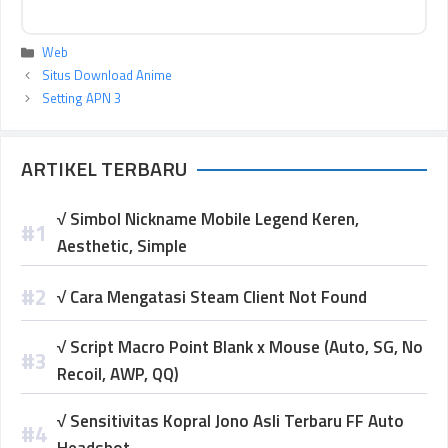
Kategori
Web
Situs Download Anime
Setting APN 3
ARTIKEL TERBARU
√ Simbol Nickname Mobile Legend Keren,
Aesthetic, Simple
√ Cara Mengatasi Steam Client Not Found
√ Script Macro Point Blank x Mouse (Auto, SG, No
Recoil, AWP, QQ)
√ Sensitivitas Kopral Jono Asli Terbaru FF Auto
Headshot