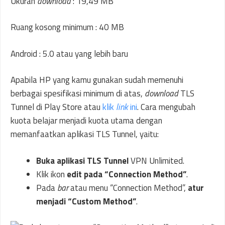
Ukuran
download
: 19,49 MB
Ruang kosong minimum : 40 MB
Android : 5.0 atau yang lebih baru
Apabila HP yang kamu gunakan sudah memenuhi
berbagai spesifikasi minimum di atas,
download
TLS
Tunnel di Play Store atau
klik
link
ini
. Cara mengubah
kuota belajar menjadi kuota utama dengan
memanfaatkan aplikasi TLS Tunnel, yaitu:
Buka aplikasi TLS Tunnel
VPN Unlimited.
Klik ikon
edit pada “Connection Method”
.
Pada
bar
atau menu “Connection Method”,
atur
menjadi “Custom Method”
.