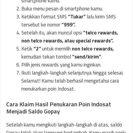
smartphone kamu.
Buka menu pesan di smartphone kamu.
Ketikkan format SMS
“Tukar”
lalu kirim SMS
tersebut ke nomor
“999”.
Setelah itu, akan muncul opsi
“telco rewards,
non telco rewards, atau special rewards”.
Ketik
“2”
untuk memilih
non telco rewards,
kemudian tekan tombol
“send/kirim”
.
Pilih jenis rewards yang kamu inginkan.
Ikuti langkah-langkah selanjutnya hingga selesai.
Selamat! Kamu telah berhasil mengetahui cara
menukarkan poin Indosat.
Cara Klaim Hasil Penukaran Poin Indosat
Menjadi Saldo Gopay
Setelah kamu mengikuti langkah-langkah di atas, saldo
Gopay tidak akan langsung bertambah. Kamu masih perlu