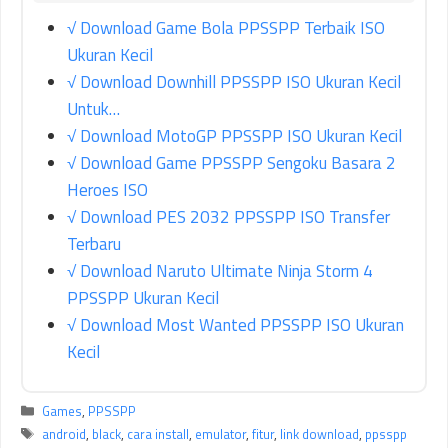
√ Download Game Bola PPSSPP Terbaik ISO
Ukuran Kecil
√ Download Downhill PPSSPP ISO Ukuran Kecil
Untuk…
√ Download MotoGP PPSSPP ISO Ukuran Kecil
√ Download Game PPSSPP Sengoku Basara 2
Heroes ISO
√ Download PES 2032 PPSSPP ISO Transfer
Terbaru
√ Download Naruto Ultimate Ninja Storm 4
PPSSPP Ukuran Kecil
√ Download Most Wanted PPSSPP ISO Ukuran
Kecil
Kategori
Games
,
PPSSPP
Tag
android
,
black
,
cara install
,
emulator
,
fitur
,
link download
,
ppsspp