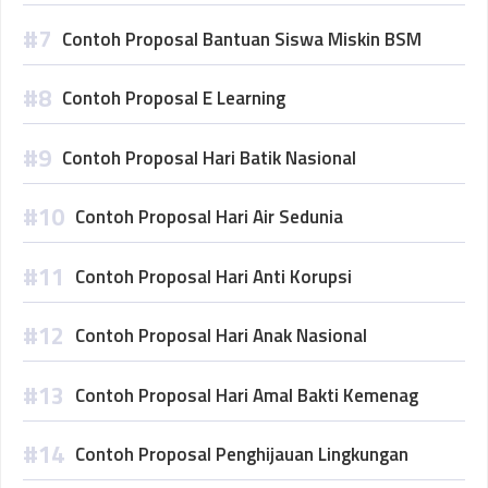
Contoh Proposal Bantuan Siswa Miskin BSM
Contoh Proposal E Learning
Contoh Proposal Hari Batik Nasional
Contoh Proposal Hari Air Sedunia
Contoh Proposal Hari Anti Korupsi
Contoh Proposal Hari Anak Nasional
Contoh Proposal Hari Amal Bakti Kemenag
Contoh Proposal Penghijauan Lingkungan