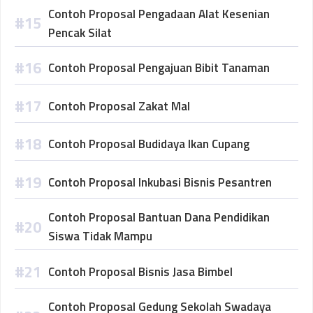
Contoh Proposal Pengadaan Alat Kesenian
Pencak Silat
Contoh Proposal Pengajuan Bibit Tanaman
Contoh Proposal Zakat Mal
Contoh Proposal Budidaya Ikan Cupang
Contoh Proposal Inkubasi Bisnis Pesantren
Contoh Proposal Bantuan Dana Pendidikan
Siswa Tidak Mampu
Contoh Proposal Bisnis Jasa Bimbel
Contoh Proposal Gedung Sekolah Swadaya