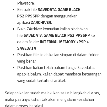
Playstore.
Ekstrak file
SAVEDATA GAME BLACK
PS2 PPSSPP
dengan menggunakan
aplikasi
ZARCHIVER
.
Buka ZArchiver kemudian kalian pindahkan
file
SAVEDATA GAME BLACK PS2 PPSSPP
ke
dalam folder
INTERNAL MEMORY >PSP >
SAVEDATA
Pastikan file telah kalian simpan di dalam folder
yang benar.
Pastikan kalian telah paham fungsi Savedata,
apabila belum, kalian dapat membaca keterangan
yang sudah tertulis di artikel.
Selepas kalian sudah melakukan seluruh langkah di atas,
maka pastinya kalian tak akan mengalami kesalahan
dalam proses instalasi.