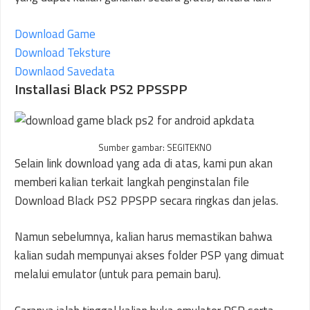
Download Game
Download Teksture
Downlaod Savedata
Installasi Black PS2 PPSSPP
Sumber gambar: SEGITEKNO
Selain link download yang ada di atas, kami pun akan
memberi kalian terkait langkah penginstalan file
Download Black PS2 PPSPP secara ringkas dan jelas.
Namun sebelumnya, kalian harus memastikan bahwa
kalian sudah mempunyai akses folder PSP yang dimuat
melalui emulator (untuk para pemain baru).