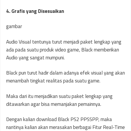
4. Grafis yang Disesuaikan
gambar
Audio Visual tentunya turut menjadi paket lengkap yang
ada pada suatu produk video game, Black memberikan
Audio yang sangat mumpuni.
Black pun turut hadir dalam adanya efek visual yang akan
menambah tingkat realitas pada suatu game.
Maka dari itu menjadikan suatu paket lengkap yang
ditawarkan agar bisa memanjakan pemainnya.
Dengan kalian download Black PS2 PPSSPP, maka
nantinya kalian akan merasakan berbagai Fitur Real-Time