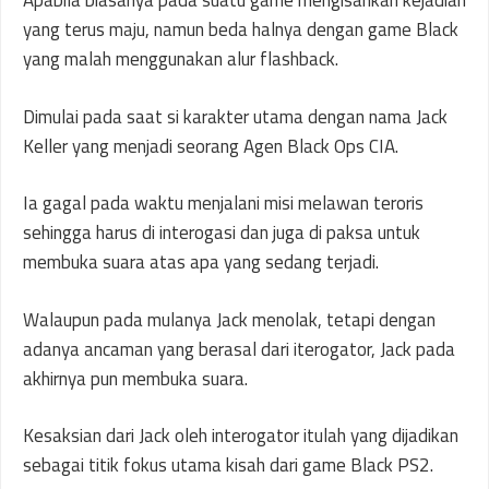
Apabila biasanya pada suatu game mengisahkan kejadian
yang terus maju, namun beda halnya dengan game Black
yang malah menggunakan alur flashback.
Dimulai pada saat si karakter utama dengan nama Jack
Keller yang menjadi seorang Agen Black Ops CIA.
Ia gagal pada waktu menjalani misi melawan teroris
sehingga harus di interogasi dan juga di paksa untuk
membuka suara atas apa yang sedang terjadi.
Walaupun pada mulanya Jack menolak, tetapi dengan
adanya ancaman yang berasal dari iterogator, Jack pada
akhirnya pun membuka suara.
Kesaksian dari Jack oleh interogator itulah yang dijadikan
sebagai titik fokus utama kisah dari game Black PS2.