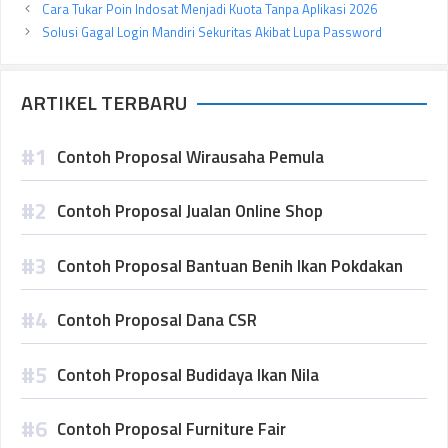
Cara Tukar Poin Indosat Menjadi Kuota Tanpa Aplikasi 2026
Solusi Gagal Login Mandiri Sekuritas Akibat Lupa Password
ARTIKEL TERBARU
Contoh Proposal Wirausaha Pemula
Contoh Proposal Jualan Online Shop
Contoh Proposal Bantuan Benih Ikan Pokdakan
Contoh Proposal Dana CSR
Contoh Proposal Budidaya Ikan Nila
Contoh Proposal Furniture Fair