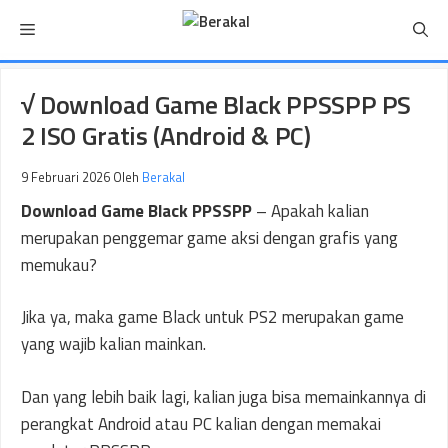
Langsung
Menu
ke
isi
√ Download Game Black PPSSPP PS
2 ISO Gratis (Android & PC)
9 Februari 2026
Oleh
Berakal
Download Game Black PPSSPP
– Apakah kalian
merupakan penggemar game aksi dengan grafis yang
memukau?
Jika ya, maka game Black untuk PS2 merupakan game
yang wajib kalian mainkan.
Dan yang lebih baik lagi, kalian juga bisa memainkannya di
perangkat Android atau PC kalian dengan memakai