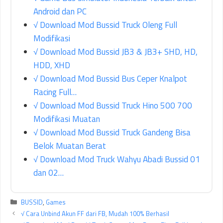
Android dan PC
√ Download Mod Bussid Truck Oleng Full
Modifikasi
√ Download Mod Bussid JB3 & JB3+ SHD, HD,
HDD, XHD
√ Download Mod Bussid Bus Ceper Knalpot
Racing Full…
√ Download Mod Bussid Truck Hino 500 700
Modifikasi Muatan
√ Download Mod Bussid Truck Gandeng Bisa
Belok Muatan Berat
√ Download Mod Truck Wahyu Abadi Bussid 01
dan 02…
Kategori
BUSSID
,
Games
√ Cara Unbind Akun FF dari FB, Mudah 100% Berhasil