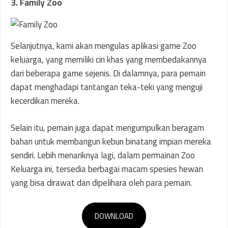
3. Family Zoo
Selanjutnya, kami akan mengulas aplikasi game Zoo
keluarga, yang memiliki ciri khas yang membedakannya
dari beberapa game sejenis. Di dalamnya, para pemain
dapat menghadapi tantangan teka-teki yang menguji
kecerdikan mereka.
Selain itu, pemain juga dapat mengumpulkan beragam
bahan untuk membangun kebun binatang impian mereka
sendiri. Lebih menariknya lagi, dalam permainan Zoo
Keluarga ini, tersedia berbagai macam spesies hewan
yang bisa dirawat dan dipelihara oleh para pemain.
DOWNLOAD