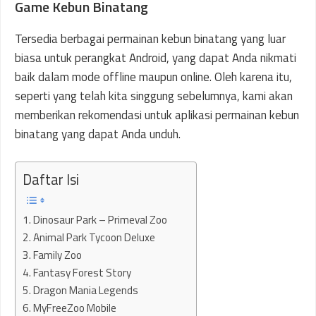
Game Kebun Binatang
Tersedia berbagai permainan kebun binatang yang luar
biasa untuk perangkat Android, yang dapat Anda nikmati
baik dalam mode offline maupun online. Oleh karena itu,
seperti yang telah kita singgung sebelumnya, kami akan
memberikan rekomendasi untuk aplikasi permainan kebun
binatang yang dapat Anda unduh.
Daftar Isi
1. Dinosaur Park – Primeval Zoo
2. Animal Park Tycoon Deluxe
3. Family Zoo
4. Fantasy Forest Story
5. Dragon Mania Legends
6. MyFreeZoo Mobile