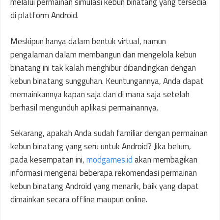
melalui permainan simulasi kebun binatang yang tersedia
di platform Android.
Meskipun hanya dalam bentuk virtual, namun
pengalaman dalam membangun dan mengelola kebun
binatang ini tak kalah menghibur dibandingkan dengan
kebun binatang sungguhan. Keuntungannya, Anda dapat
memainkannya kapan saja dan di mana saja setelah
berhasil mengunduh aplikasi permainannya.
Sekarang, apakah Anda sudah familiar dengan permainan
kebun binatang yang seru untuk Android? Jika belum,
pada kesempatan ini,
modgames.id
akan membagikan
informasi mengenai beberapa rekomendasi permainan
kebun binatang Android yang menarik, baik yang dapat
dimainkan secara offline maupun online.