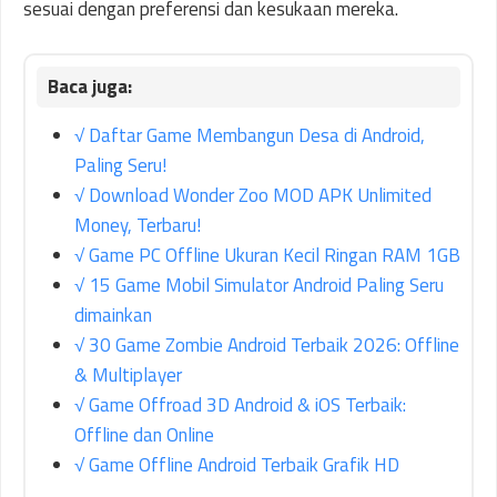
sesuai dengan preferensi dan kesukaan mereka.
√ Daftar Game Membangun Desa di Android,
Paling Seru!
√ Download Wonder Zoo MOD APK Unlimited
Money, Terbaru!
√ Game PC Offline Ukuran Kecil Ringan RAM 1GB
√ 15 Game Mobil Simulator Android Paling Seru
dimainkan
√ 30 Game Zombie Android Terbaik 2026: Offline
& Multiplayer
√ Game Offroad 3D Android & iOS Terbaik:
Offline dan Online
√ Game Offline Android Terbaik Grafik HD