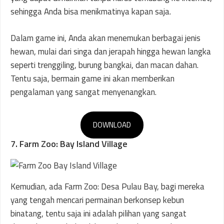
sehingga Anda bisa menikmatinya kapan saja.
Dalam game ini, Anda akan menemukan berbagai jenis
hewan, mulai dari singa dan jerapah hingga hewan langka
seperti trenggiling, burung bangkai, dan macan dahan.
Tentu saja, bermain game ini akan memberikan
pengalaman yang sangat menyenangkan.
DOWNLOAD
7. Farm Zoo: Bay Island Village
Kemudian, ada Farm Zoo: Desa Pulau Bay, bagi mereka
yang tengah mencari permainan berkonsep kebun
binatang, tentu saja ini adalah pilihan yang sangat