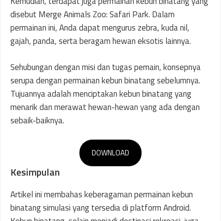
Kemudian, terdapat juga permainan kebun binatang yang
disebut Merge Animals Zoo: Safari Park. Dalam
permainan ini, Anda dapat mengurus zebra, kuda nil,
gajah, panda, serta beragam hewan eksotis lainnya.
Sehubungan dengan misi dan tugas pemain, konsepnya
serupa dengan permainan kebun binatang sebelumnya.
Tujuannya adalah menciptakan kebun binatang yang
menarik dan merawat hewan-hewan yang ada dengan
sebaik-baiknya.
DOWNLOAD
Kesimpulan
Artikel ini membahas keberagaman permainan kebun
binatang simulasi yang tersedia di platform Android.