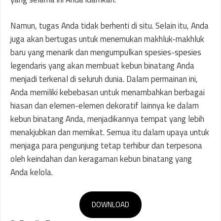
Namun, tugas Anda tidak berhenti di situ. Selain itu, Anda
juga akan bertugas untuk menemukan makhluk-makhluk
baru yang menarik dan mengumpulkan spesies-spesies
legendaris yang akan membuat kebun binatang Anda
menjadi terkenal di seluruh dunia. Dalam permainan ini,
Anda memiliki kebebasan untuk menambahkan berbagai
hiasan dan elemen-elemen dekoratif lainnya ke dalam
kebun binatang Anda, menjadikannya tempat yang lebih
menakjubkan dan memikat. Semua itu dalam upaya untuk
menjaga para pengunjung tetap terhibur dan terpesona
oleh keindahan dan keragaman kebun binatang yang
Anda kelola.
DOWNLOAD