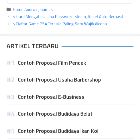
Kategori
Game Android
,
Games
√ Cara Mengatasi Lupa Password Steam, Reset Auto Berhasil
√ Daftar Game PS4 Terbaik, Paling Seru Wajib dicoba
ARTIKEL TERBARU
Contoh Proposal Film Pendek
Contoh Proposal Usaha Barbershop
Contoh Proposal E-Business
Contoh Proposal Budidaya Belut
Contoh Proposal Budidaya Ikan Koi