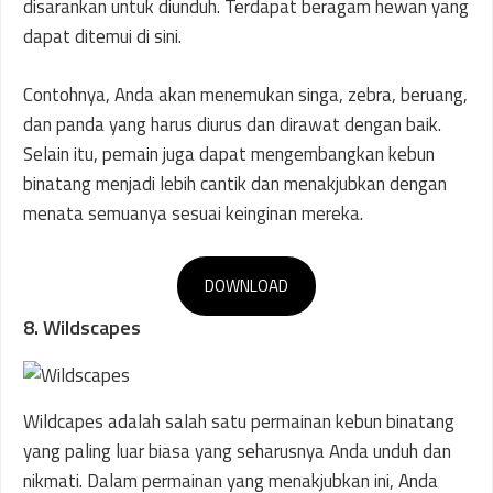
disarankan untuk diunduh. Terdapat beragam hewan yang
dapat ditemui di sini.
Contohnya, Anda akan menemukan singa, zebra, beruang,
dan panda yang harus diurus dan dirawat dengan baik.
Selain itu, pemain juga dapat mengembangkan kebun
binatang menjadi lebih cantik dan menakjubkan dengan
menata semuanya sesuai keinginan mereka.
DOWNLOAD
8. Wildscapes
Wildcapes adalah salah satu permainan kebun binatang
yang paling luar biasa yang seharusnya Anda unduh dan
nikmati. Dalam permainan yang menakjubkan ini, Anda