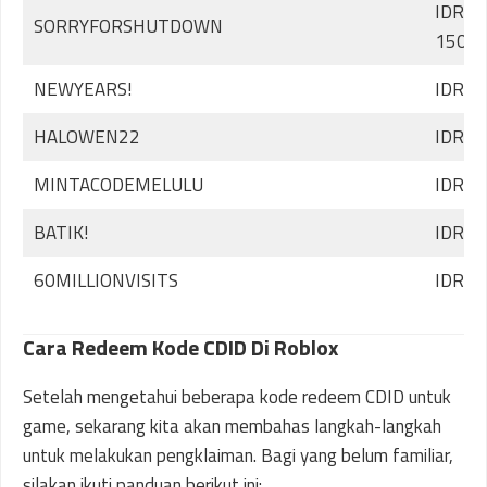
IDR
SORRYFORSHUTDOWN
150.0
NEWYEARS!
IDR 1
HALOWEN22
IDR 1
MINTACODEMELULU
IDR 1
BATIK!
IDR 1
60MILLIONVISITS
IDR 2
Cara Redeem Kode CDID Di Roblox
Setelah mengetahui beberapa kode redeem CDID untuk
game, sekarang kita akan membahas langkah-langkah
untuk melakukan pengklaiman. Bagi yang belum familiar,
silakan ikuti panduan berikut ini: