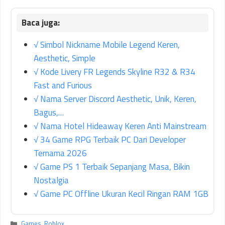
√ Simbol Nickname Mobile Legend Keren,
Aesthetic, Simple
√ Kode Livery FR Legends Skyline R32 & R34
Fast and Furious
√ Nama Server Discord Aesthetic, Unik, Keren,
Bagus,…
√ Nama Hotel Hideaway Keren Anti Mainstream
√ 34 Game RPG Terbaik PC Dari Developer
Ternama 2026
√ Game PS 1 Terbaik Sepanjang Masa, Bikin
Nostalgia
√ Game PC Offline Ukuran Kecil Ringan RAM 1GB
Kategori
Games
,
Roblox