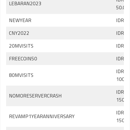
LEBARAN2023
50.00
NEWYEAR
IDR 2
CNY2022
IDR 2
20MVISITS
IDR 2
FREECOIN50
IDR 2
IDR
80MVISITS
100.0
IDR
NOMORESERVERCRASH
150.0
IDR
REVAMP1YEARANNIVERSARY
150.0