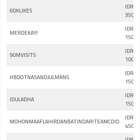
IDR
60KLIKES
350.0
IDR
MERDEKA!!!
150.0
IDR
90MVISITS
100.0
IDR
HBDOTNASANDJULMANS
150.0
IDR
IDULADHA
150.0
IDR
MOHONMAAFLAHIRDANBATINDARITEAMCDID
450.0
IDR