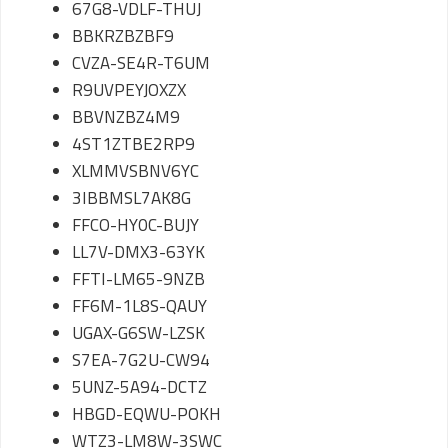
67G8-VDLF-THUJ
BBKRZBZBF9
CVZA-SE4R-T6UM
R9UVPEYJOXZX
BBVNZBZ4M9
4ST1ZTBE2RP9
XLMMVSBNV6YC
3IBBMSL7AK8G
FFCO-HY0C-BUJY
LL7V-DMX3-63YK
FFTI-LM65-9NZB
FF6M-1L8S-QAUY
UGAX-G6SW-LZSK
S7EA-7G2U-CW94
5UNZ-5A94-DCTZ
HBGD-EQWU-POKH
WTZ3-LM8W-3SWC