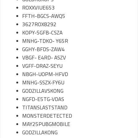
ROXXVIUE653
FFTH-BGCS-AWQ5
3627ROX8292
KOPY-5GFB-CSZA
MNHG-TDKO- Y65R
GGHY-BFDS-ZAW4
VBGF- E4RD- ASZV
VGFF-DRAZ-SEYU
NBGH-UOPM-HFVD
MNHG-SSZX-FY6U
GODZILLAVSKONG
NGFD-E5TG-VDAS
TITANSLASTSTAND
MONSTERDETECTED
MAY25PUBGMOBILE
GODZILLAKONG