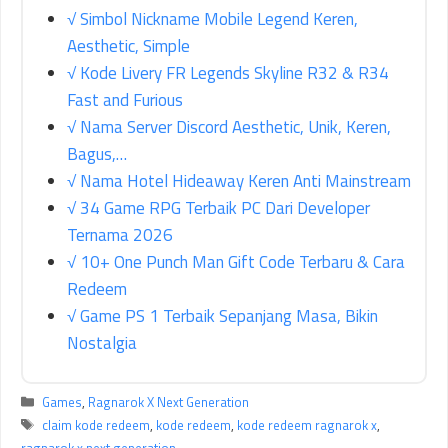
√ Simbol Nickname Mobile Legend Keren,
Aesthetic, Simple
√ Kode Livery FR Legends Skyline R32 & R34
Fast and Furious
√ Nama Server Discord Aesthetic, Unik, Keren,
Bagus,…
√ Nama Hotel Hideaway Keren Anti Mainstream
√ 34 Game RPG Terbaik PC Dari Developer
Ternama 2026
√ 10+ One Punch Man Gift Code Terbaru & Cara
Redeem
√ Game PS 1 Terbaik Sepanjang Masa, Bikin
Nostalgia
Kategori
Games
,
Ragnarok X Next Generation
Tag
claim kode redeem
,
kode redeem
,
kode redeem ragnarok x
,
ragnarok x next generation