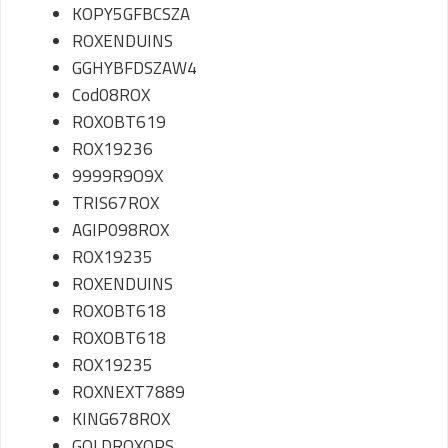
KOPY5GFBCSZA
ROXENDUINS
GGHYBFDSZAW4
Cod08ROX
ROXOBT619
ROX19236
9999R9O9X
TRIS67ROX
AGIP098ROX
ROX19235
ROXENDUINS
ROXOBT618
ROXOBT618
ROX19235
ROXNEXT7889
KING678ROX
GOLDROXOPS