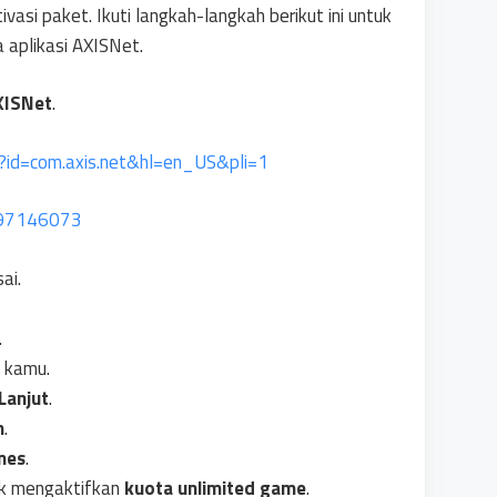
ivasi paket. Ikuti langkah-langkah berikut ini untuk
 aplikasi AXISNet.
XISNet
.
ls?id=com.axis.net&hl=en_US&pli=1
d497146073
ai.
.
 kamu.
Lanjut
.
n
.
mes
.
uk mengaktifkan
kuota unlimited game
.