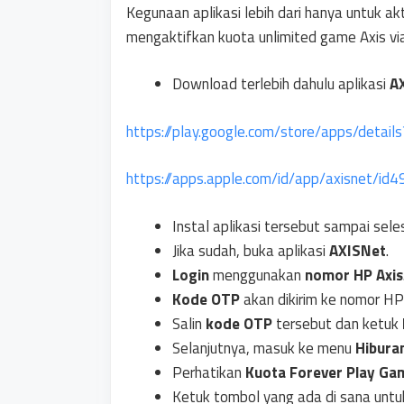
Kegunaan aplikasi lebih dari hanya untuk akt
mengaktifkan kuota unlimited game Axis via
Download terlebih dahulu aplikasi
A
https://play.google.com/store/apps/detai
https://apps.apple.com/id/app/axisnet/i
Instal aplikasi tersebut sampai seles
Jika sudah, buka aplikasi
AXISNet
.
Login
menggunakan
nomor HP Axis
Kode OTP
akan dikirim ke nomor HP
Salin
kode OTP
tersebut dan ketuk
Selanjutnya, masuk ke menu
Hibura
Perhatikan
Kuota Forever Play Ga
Ketuk tombol yang ada di sana unt