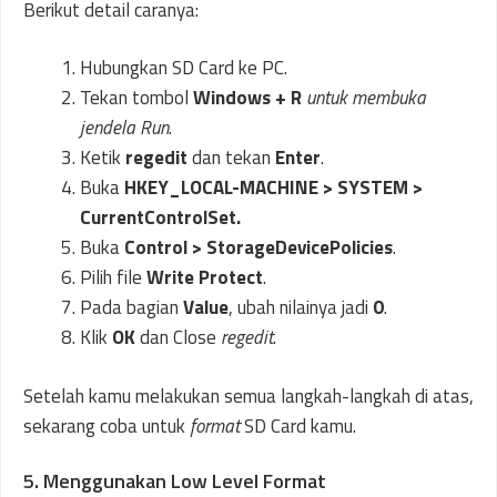
Berikut detail caranya:
Hubungkan SD Card ke PC.
Tekan tombol
Windows + R
untuk membuka
jendela Run
.
Ketik
regedit
dan tekan
Enter
.
Buka
HKEY_LOCAL-MACHINE > SYSTEM >
CurrentControlSet.
Buka
Control > StorageDevicePolicies
.
Pilih file
Write Protect
.
Pada bagian
Value
, ubah nilainya jadi
0
.
Klik
OK
dan Close
regedit
.
Setelah kamu melakukan semua langkah-langkah di atas,
sekarang coba untuk
format
SD Card kamu.
5. Menggunakan Low Level Format