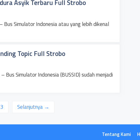
ura Asyik Terbaru Full Strobo
Bus Simulator Indonesia atau yang lebih dikenal
ding Topic Full Strobo
 – Bus Simulator Indonesia (BUSSID) sudah menjadi
an
Halaman
3
Selanjutnya
→
Tentang Kami
H