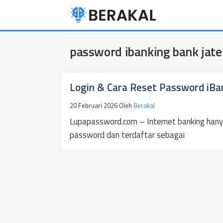
Langsung
ke
isi
password ibanking bank jat
Login & Cara Reset Password iBa
20 Februari 2026
Oleh
Berakal
Lupapassword.com – Internet banking hanya
password dan terdaftar sebagai