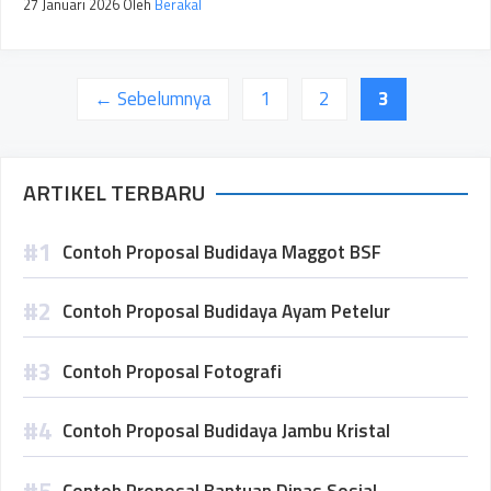
27 Januari 2026
Oleh
Berakal
Halaman
Halaman
Halaman
←
Sebelumnya
1
2
3
ARTIKEL TERBARU
Contoh Proposal Budidaya Maggot BSF
Contoh Proposal Budidaya Ayam Petelur
Contoh Proposal Fotografi
Contoh Proposal Budidaya Jambu Kristal
Contoh Proposal Bantuan Dinas Sosial