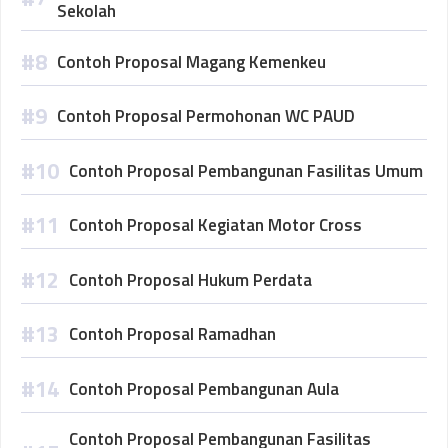
Sekolah
Contoh Proposal Magang Kemenkeu
Contoh Proposal Permohonan WC PAUD
Contoh Proposal Pembangunan Fasilitas Umum
Contoh Proposal Kegiatan Motor Cross
Contoh Proposal Hukum Perdata
Contoh Proposal Ramadhan
Contoh Proposal Pembangunan Aula
Contoh Proposal Pembangunan Fasilitas