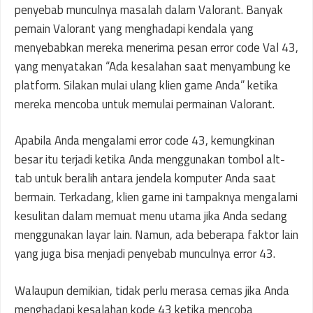
penyebab munculnya masalah dalam Valorant. Banyak
pemain Valorant yang menghadapi kendala yang
menyebabkan mereka menerima pesan error code Val 43,
yang menyatakan “Ada kesalahan saat menyambung ke
platform. Silakan mulai ulang klien game Anda” ketika
mereka mencoba untuk memulai permainan Valorant.
Apabila Anda mengalami error code 43, kemungkinan
besar itu terjadi ketika Anda menggunakan tombol alt-
tab untuk beralih antara jendela komputer Anda saat
bermain. Terkadang, klien game ini tampaknya mengalami
kesulitan dalam memuat menu utama jika Anda sedang
menggunakan layar lain. Namun, ada beberapa faktor lain
yang juga bisa menjadi penyebab munculnya error 43.
Walaupun demikian, tidak perlu merasa cemas jika Anda
menghadapi kesalahan kode 43 ketika mencoba