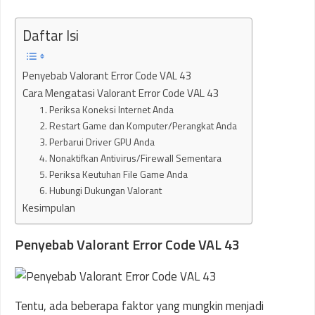
Daftar Isi
Penyebab Valorant Error Code VAL 43
Cara Mengatasi Valorant Error Code VAL 43
1. Periksa Koneksi Internet Anda
2. Restart Game dan Komputer/Perangkat Anda
3. Perbarui Driver GPU Anda
4. Nonaktifkan Antivirus/Firewall Sementara
5. Periksa Keutuhan File Game Anda
6. Hubungi Dukungan Valorant
Kesimpulan
Penyebab Valorant Error Code VAL 43
Tentu, ada beberapa faktor yang mungkin menjadi