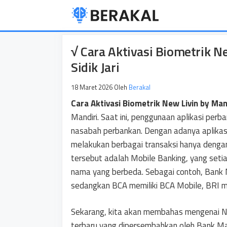
Langsung
ke
isi
√ Cara Aktivasi Biometrik Ne
Sidik Jari
18 Maret 2026
Oleh
Berakal
Cara Aktivasi Biometrik New Livin by Man
Mandiri. Saat ini, penggunaan aplikasi perb
nasabah perbankan. Dengan adanya aplikas
melakukan berbagai transaksi hanya denga
tersebut adalah Mobile Banking, yang setia
nama yang berbeda. Sebagai contoh, Bank Ma
sedangkan BCA memiliki BCA Mobile, BRI me
Sekarang, kita akan membahas mengenai New
terbaru yang dipersembahkan oleh Bank Mand