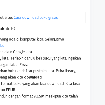
kut Situs
Cara download buku gratis
ok di PC
yang ada di komputer kita. Selanjutnya
oks
.
an akun Google kita.
y kita. Terlebih dahulu beli buku yang kita inginkan.
dengan label
Free
.
an buku ke daftar pustaka kita. Buka library,
yang akan kita
download
.
h format buku yang akan kita download. Kita bisa
tau
EPUB
.
runduh dengan format
ACSM
meskipun kita telah