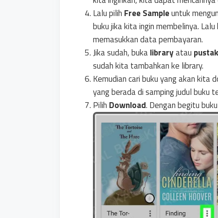
kita inginkan, kita dapat mencariny
Lalu pilih
Free Sample
untuk mengund
buku jika kita ingin membelinya. Lal
memasukkan data pembayaran.
Jika sudah, buka
library
atau
pusta
sudah kita tambahkan ke library.
Kemudian cari buku yang akan kita 
yang berada di samping judul buku t
Pilih
Download
. Dengan begitu buku