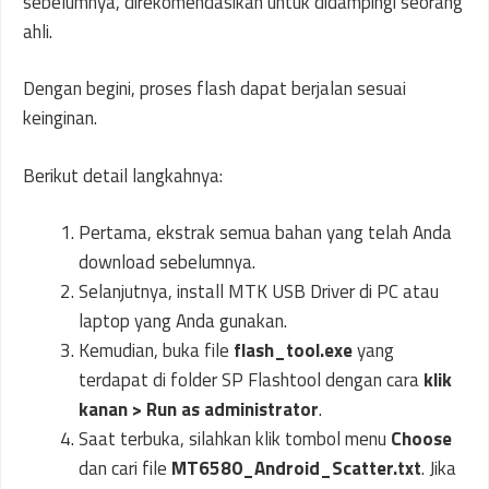
sebelumnya, direkomendasikan untuk didampingi seorang
ahli.
Dengan begini, proses flash dapat berjalan sesuai
keinginan.
Berikut detail langkahnya:
Pertama, ekstrak semua bahan yang telah Anda
download sebelumnya.
Selanjutnya, install MTK USB Driver di PC atau
laptop yang Anda gunakan.
Kemudian, buka file
flash_tool.exe
yang
terdapat di folder SP Flashtool dengan cara
klik
kanan > Run as administrator
.
Saat terbuka, silahkan klik tombol menu
Choose
dan cari file
MT6580_Android_Scatter.txt
. Jika