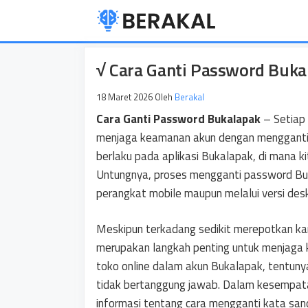
Langsung
ke
isi
√ Cara Ganti Password Buk
18 Maret 2026
Oleh
Berakal
Cara Ganti Password Bukalapak
– Setiap
menjaga keamanan akun dengan mengganti p
berlaku pada aplikasi Bukalapak, di mana 
Untungnya, proses mengganti password Buka
perangkat mobile maupun melalui versi des
Meskipun terkadang sedikit merepotkan kar
merupakan langkah penting untuk menjaga k
toko online dalam akun Bukalapak, tentunya 
tidak bertanggung jawab. Dalam kesempatan
informasi tentang cara mengganti kata san