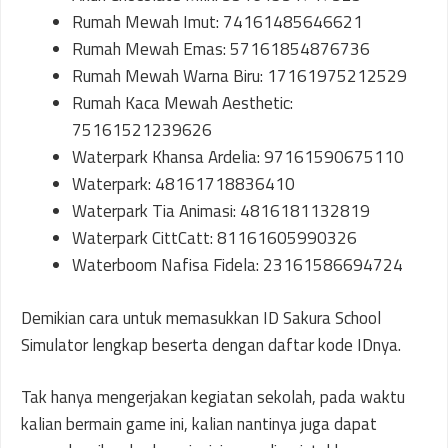
Rumah Mewah Imut: 74161485646621
Rumah Mewah Emas: 57161854876736
Rumah Mewah Warna Biru: 17161975212529
Rumah Kaca Mewah Aesthetic:
75161521239626
Waterpark Khansa Ardelia: 97161590675110
Waterpark: 48161718836410
Waterpark Tia Animasi: 4816181132819
Waterpark CittCatt: 81161605990326
Waterboom Nafisa Fidela: 23161586694724
Demikian cara untuk memasukkan ID Sakura School
Simulator lengkap beserta dengan daftar kode IDnya.
Tak hanya mengerjakan kegiatan sekolah, pada waktu
kalian bermain game ini, kalian nantinya juga dapat