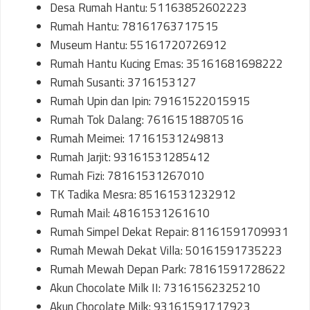
Desa Rumah Hantu: 51163852602223
Rumah Hantu: 78161763717515
Museum Hantu: 55161720726912
Rumah Hantu Kucing Emas: 35161681698222
Rumah Susanti: 3716153127
Rumah Upin dan Ipin: 79161522015915
Rumah Tok Dalang: 76161518870516
Rumah Meimei: 17161531249813
Rumah Jarjit: 93161531285412
Rumah Fizi: 78161531267010
TK Tadika Mesra: 85161531232912
Rumah Mail: 48161531261610
Rumah Simpel Dekat Repair: 81161591709931
Rumah Mewah Dekat Villa: 50161591735223
Rumah Mewah Depan Park: 78161591728622
Akun Chocolate Milk II: 73161562325210
Akun Chocolate Milk: 93161591717923