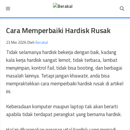
Langsung
Menu
ke
isi
Cara Memperbaiki Hardisk Rusak
23 Mei 2026
Oleh
Berakal
Tidak selamanya hardisk bekerja dengan baik, kadang
kala kerja hardisk sangat lemot, tidak terbaca, lambat
menyimpan, kontrol fail, tidak bisa booting, dan berbagai
masalah lainnya. Tetapi jangan khawatir, anda bisa
mempraktekkan cara memperbaiki hardisk rusak di artikel
ini.
Keberadaan komputer maupun laptop tak akan berarti
apabila tidak terdapat perangkat yang bernama hardisk.
Hal ini dikarenakan peranan vital hardisk yang menjadi