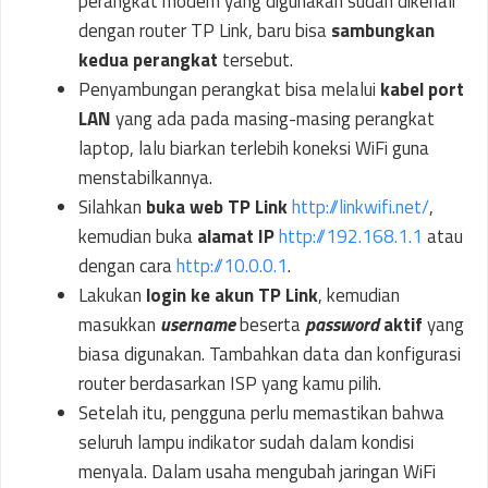
perangkat modem yang digunakan sudah dikenali
dengan router TP Link, baru bisa
sambungkan
kedua perangkat
tersebut.
Penyambungan perangkat bisa melalui
kabel port
LAN
yang ada pada masing-masing perangkat
laptop, lalu biarkan terlebih koneksi WiFi guna
menstabilkannya.
Silahkan
buka web TP Link
http://linkwifi.net/
,
kemudian buka
alamat IP
http://192.168.1.1
atau
dengan cara
http://10.0.0.1
.
Lakukan
login ke akun TP Link
, kemudian
masukkan
username
beserta
password
aktif
yang
biasa digunakan. Tambahkan data dan konfigurasi
router berdasarkan ISP yang kamu pilih.
Setelah itu, pengguna perlu memastikan bahwa
seluruh lampu indikator sudah dalam kondisi
menyala. Dalam usaha mengubah jaringan WiFi