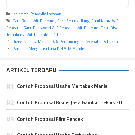
Kategori
Indihome
,
Penyedia Layanan
Tag
Cara Reset Wifi Repeater
,
Cara Setting Ulang
,
Ganti Nama Wifi
Repeater
,
Ganti Password Wifi Repeater
,
Wifi Repeater Tidak Bisa
Terhubung
,
Wifi Repeater TP-Link
Biznet vs First Media 2026: Perbandingan Kecepatan & Harga
Panduan Mengatasi Lupa PIN ATM Mandiri
ARTIKEL TERBARU
Contoh Proposal Usaha Martabak Manis
Contoh Proposal Bisnis Jasa Gambar Teknik 3D
Contoh Proposal Film Pendek