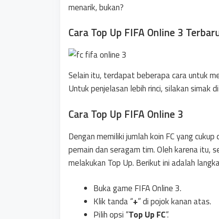
menarik, bukan?
Cara Top Up FIFA Online 3 Terbar
Selain itu, terdapat beberapa cara untuk me
Untuk penjelasan lebih rinci, silakan simak di
Cara Top Up FIFA Online 3
Dengan memiliki jumlah koin FC yang cukup 
pemain dan seragam tim. Oleh karena itu, se
melakukan Top Up. Berikut ini adalah langk
Buka game FIFA Online 3.
Klik tanda “
+
” di pojok kanan atas.
Pilih opsi “
Top Up FC
“.