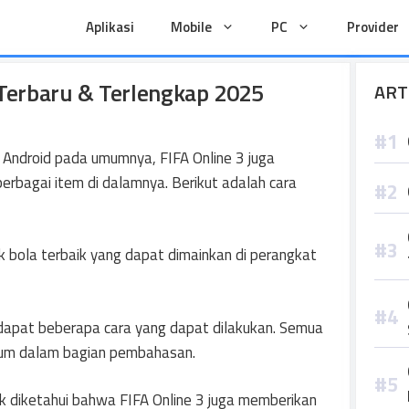
Aplikasi
Mobile
PC
Provider
 Terbaru & Terlengkap 2025
ART
 Android pada umumnya, FIFA Online 3 juga
rbagai item di dalamnya. Berikut adalah cara
k bola terbaik yang dapat dimainkan di perangkat
rdapat beberapa cara yang dapat dilakukan. Semua
gkum dalam bagian pembahasan.
uk diketahui bahwa FIFA Online 3 juga memberikan