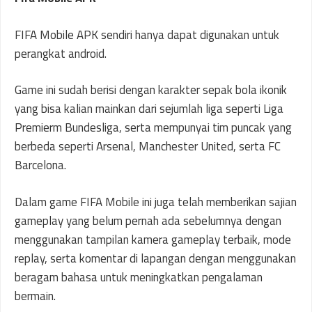
FIFA Mobile APK sendiri hanya dapat digunakan untuk
perangkat android.
Game ini sudah berisi dengan karakter sepak bola ikonik
yang bisa kalian mainkan dari sejumlah liga seperti Liga
Premierm Bundesliga, serta mempunyai tim puncak yang
berbeda seperti Arsenal, Manchester United, serta FC
Barcelona.
Dalam game FIFA Mobile ini juga telah memberikan sajian
gameplay yang belum pernah ada sebelumnya dengan
menggunakan tampilan kamera gameplay terbaik, mode
replay, serta komentar di lapangan dengan menggunakan
beragam bahasa untuk meningkatkan pengalaman
bermain.