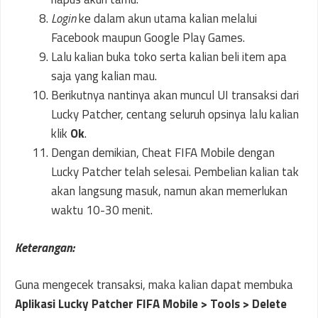
Login
ke dalam akun utama kalian melalui
Facebook maupun Google Play Games.
Lalu kalian buka toko serta kalian beli item apa
saja yang kalian mau.
Berikutnya nantinya akan muncul UI transaksi dari
Lucky Patcher, centang seluruh opsinya lalu kalian
klik
Ok
.
Dengan demikian, Cheat FIFA Mobile dengan
Lucky Patcher telah selesai. Pembelian kalian tak
akan langsung masuk, namun akan memerlukan
waktu 10-30 menit.
Keterangan:
Guna mengecek transaksi, maka kalian dapat membuka
Aplikasi Lucky Patcher FIFA Mobile > Tools > Delete