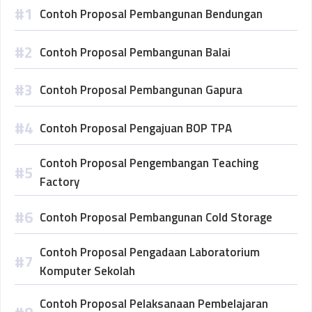
Contoh Proposal Pembangunan Bendungan
Contoh Proposal Pembangunan Balai
Contoh Proposal Pembangunan Gapura
Contoh Proposal Pengajuan BOP TPA
Contoh Proposal Pengembangan Teaching
Factory
Contoh Proposal Pembangunan Cold Storage
Contoh Proposal Pengadaan Laboratorium
Komputer Sekolah
Contoh Proposal Pelaksanaan Pembelajaran