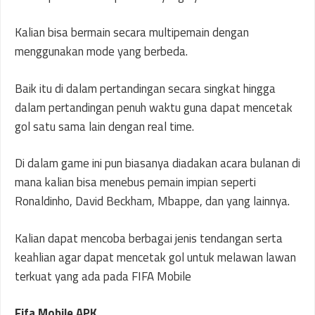
Kalian bisa bermain secara multipemain dengan
menggunakan mode yang berbeda.
Baik itu di dalam pertandingan secara singkat hingga
dalam pertandingan penuh waktu guna dapat mencetak
gol satu sama lain dengan real time.
Di dalam game ini pun biasanya diadakan acara bulanan di
mana kalian bisa menebus pemain impian seperti
Ronaldinho, David Beckham, Mbappe, dan yang lainnya.
Kalian dapat mencoba berbagai jenis tendangan serta
keahlian agar dapat mencetak gol untuk melawan lawan
terkuat yang ada pada FIFA Mobile
Fifa Mobile APK