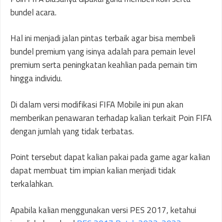
bundel acara.
Hal ini menjadi jalan pintas terbaik agar bisa membeli
bundel premium yang isinya adalah para pemain level
premium serta peningkatan keahlian pada pemain tim
hingga individu.
Di dalam versi modifikasi FIFA Mobile ini pun akan
memberikan penawaran terhadap kalian terkait Poin FIFA
dengan jumlah yang tidak terbatas.
Point tersebut dapat kalian pakai pada game agar kalian
dapat membuat tim impian kalian menjadi tidak
terkalahkan.
Apabila kalian menggunakan versi PES 2017, ketahui