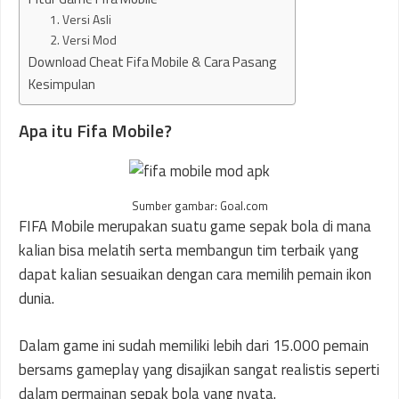
1. Versi Asli
2. Versi Mod
Download Cheat Fifa Mobile & Cara Pasang
Kesimpulan
Apa itu Fifa Mobile?
Sumber gambar: Goal.com
FIFA Mobile merupakan suatu game sepak bola di mana
kalian bisa melatih serta membangun tim terbaik yang
dapat kalian sesuaikan dengan cara memilih pemain ikon
dunia.
Dalam game ini sudah memiliki lebih dari 15.000 pemain
bersams gameplay yang disajikan sangat realistis seperti
dalam permainan sepak bola yang nyata.