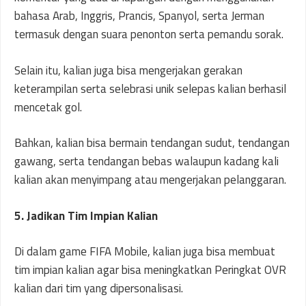
bahasa Arab, Inggris, Prancis, Spanyol, serta Jerman
termasuk dengan suara penonton serta pemandu sorak.
Selain itu, kalian juga bisa mengerjakan gerakan
keterampilan serta selebrasi unik selepas kalian berhasil
mencetak gol.
Bahkan, kalian bisa bermain tendangan sudut, tendangan
gawang, serta tendangan bebas walaupun kadang kali
kalian akan menyimpang atau mengerjakan pelanggaran.
5. Jadikan Tim Impian Kalian
Di dalam game FIFA Mobile, kalian juga bisa membuat
tim impian kalian agar bisa meningkatkan Peringkat OVR
kalian dari tim yang dipersonalisasi.