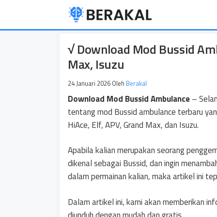
Langsung
ke
isi
√ Download Mod Bussid Ambu
Max, Isuzu
24 Januari 2026
Oleh
Berakal
Download Mod Bussid Ambulance
– Selam
tentang mod Bussid ambulance terbaru yang
HiAce, Elf, APV, Grand Max, dan Isuzu.
Apabila kalian merupakan seorang penggem
dikenal sebagai Bussid, dan ingin menambah
dalam permainan kalian, maka artikel ini tep
Dalam artikel ini, kami akan memberikan in
diunduh dengan mudah dan gratis.