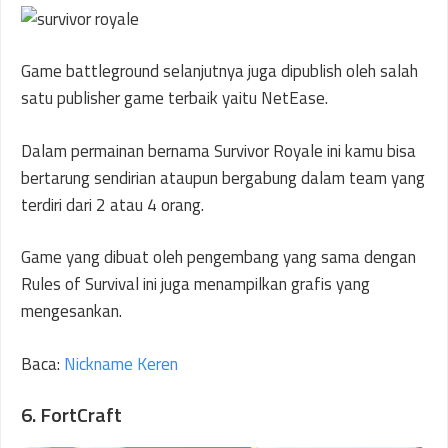
Game battleground selanjutnya juga dipublish oleh salah
satu publisher game terbaik yaitu NetEase.
Dalam permainan bernama Survivor Royale ini kamu bisa
bertarung sendirian ataupun bergabung dalam team yang
terdiri dari 2 atau 4 orang.
Game yang dibuat oleh pengembang yang sama dengan
Rules of Survival ini juga menampilkan grafis yang
mengesankan.
Baca:
Nickname Keren
6. FortCraft