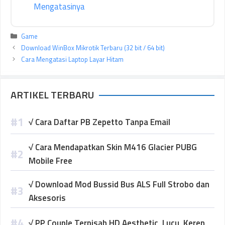
Mengatasinya
Kategori
Game
Download WinBox Mikrotik Terbaru (32 bit / 64 bit)
Cara Mengatasi Laptop Layar Hitam
ARTIKEL TERBARU
√ Cara Daftar PB Zepetto Tanpa Email
√ Cara Mendapatkan Skin M416 Glacier PUBG
Mobile Free
√ Download Mod Bussid Bus ALS Full Strobo dan
Aksesoris
√ PP Couple Terpisah HD Aesthetic, Lucu, Keren