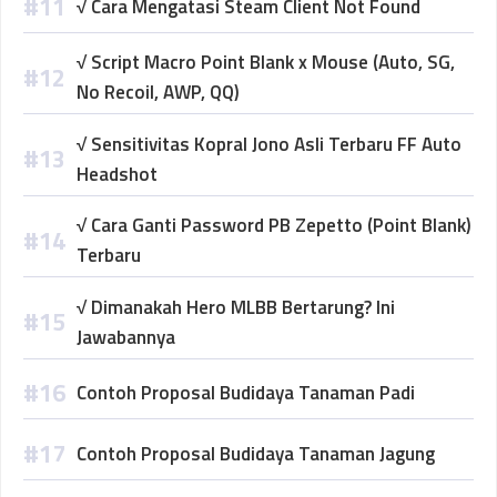
√ Cara Mengatasi Steam Client Not Found
√ Script Macro Point Blank x Mouse (Auto, SG,
No Recoil, AWP, QQ)
√ Sensitivitas Kopral Jono Asli Terbaru FF Auto
Headshot
√ Cara Ganti Password PB Zepetto (Point Blank)
Terbaru
√ Dimanakah Hero MLBB Bertarung? Ini
Jawabannya
Contoh Proposal Budidaya Tanaman Padi
Contoh Proposal Budidaya Tanaman Jagung