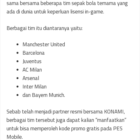
sama bersama beberapa tim sepak bola ternama yang
ada di dunia untuk keperluan lisensi in-game.
Berbagai tim itu diantaranya yaitu:
Manchester United
Barcelona
Juventus
AC Milan
Arsenal
Inter Milan
dan Bayern Munich.
Sebab telah menjadi partner resmi bersama KONAMI,
berbagai tim tersebut juga dapat kalian “manfaatkan”
untuk bisa memperoleh kode promo gratis pada PES
Mobile.