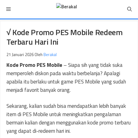
Langsung
Menu
ke
isi
√ Kode Promo PES Mobile Redeem
Terbaru Hari Ini
21 Januari 2026
Oleh
Berakal
Kode Promo PES Mobile
– Siapa sih yang tidak suka
memperoleh diskon pada waktu berbelanja? Apalagi
apabila itu berlaku untuk game PES Mobile yang sudah
menjadi favorit banyak orang.
Sekarang, kalian sudah bisa mendapatkan lebih banyak
item di PES Mobile untuk meningkatkan pengalaman
bermain kalian dengan menggunakan kode promo terbaru
yang dapat di-redeem hari ini.