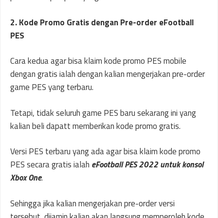
2. Kode Promo Gratis dengan Pre-order eFootball
PES
Cara kedua agar bisa klaim kode promo PES mobile
dengan gratis ialah dengan kalian mengerjakan pre-order
game PES yang terbaru.
Tetapi, tidak seluruh game PES baru sekarang ini yang
kalian beli dapatt memberikan kode promo gratis.
Versi PES terbaru yang ada agar bisa klaim kode promo
PES secara gratis ialah
eFootball PES 2022 untuk konsol
Xbox One
.
Sehingga jika kalian mengerjakan pre-order versi
tersebut, dijamin kalian akan langsung memperoleh kode