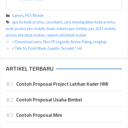
Kategori
Games
,
PES Mobile
Tag
apa itu kode promo
,
cara klaim
,
cara mendapatkan kode promo
,
kode promo pes mobile
,
kode redeem pes mobile
,
pes 2021 mobile
,
promo efootball mobile
,
redeem efootball mobile
√ Download Livery Skin FR Legends Anime Paling Lengkap
√ Title SG Point Blank Zepetto Tersakit 1 Hit
ARTIKEL TERBARU
Contoh Proposal Project Latihan Kader HMI
Contoh Proposal Usaha Bimbel
Contoh Proposal Mini