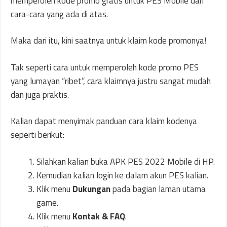
memperoleh kode promo gratis untuk PES Mobile dari
cara-cara yang ada di atas.
Maka dari itu, kini saatnya untuk klaim kode promonya!
Tak seperti cara untuk memperoleh kode promo PES
yang lumayan “ribet”, cara klaimnya justru sangat mudah
dan juga praktis.
Kalian dapat menyimak panduan cara klaim kodenya
seperti berikut:
Silahkan kalian buka APK PES 2022 Mobile di HP.
Kemudian kalian login ke dalam akun PES kalian.
Klik menu
Dukungan
pada bagian laman utama
game.
Klik menu
Kontak & FAQ
.