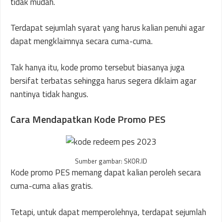
tidak mudah.
Terdapat sejumlah syarat yang harus kalian penuhi agar
dapat mengklaimnya secara cuma-cuma.
Tak hanya itu, kode promo tersebut biasanya juga
bersifat terbatas sehingga harus segera diklaim agar
nantinya tidak hangus.
Cara Mendapatkan Kode Promo PES
Sumber gambar: SKOR.ID
Kode promo PES memang dapat kalian peroleh secara
cuma-cuma alias gratis.
Tetapi, untuk dapat memperolehnya, terdapat sejumlah