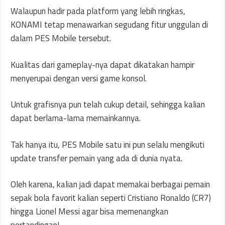
Walaupun hadir pada platform yang lebih ringkas,
KONAMI tetap menawarkan segudang fitur unggulan di
dalam PES Mobile tersebut.
Kualitas dari gameplay-nya dapat dikatakan hampir
menyerupai dengan versi game konsol.
Untuk grafisnya pun telah cukup detail, sehingga kalian
dapat berlama-lama memainkannya.
Tak hanya itu, PES Mobile satu ini pun selalu mengikuti
update transfer pemain yang ada di dunia nyata.
Oleh karena, kalian jadi dapat memakai berbagai pemain
sepak bola favorit kalian seperti Cristiano Ronaldo (CR7)
hingga Lionel Messi agar bisa memenangkan