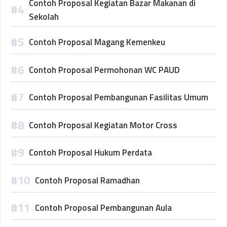
Contoh Proposal Kegiatan Bazar Makanan di
Sekolah
Contoh Proposal Magang Kemenkeu
Contoh Proposal Permohonan WC PAUD
Contoh Proposal Pembangunan Fasilitas Umum
Contoh Proposal Kegiatan Motor Cross
Contoh Proposal Hukum Perdata
Contoh Proposal Ramadhan
Contoh Proposal Pembangunan Aula