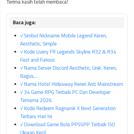
Terima kasih telah membaca!
√ Simbol Nickname Mobile Legend Keren,
Aesthetic, Simple
√ Kode Livery FR Legends Skyline R32 & R34
Fast and Furious
√ Nama Server Discord Aesthetic, Unik, Keren,
Bagus,…
√ Nama Hotel Hideaway Keren Anti Mainstream
√ 34 Game RPG Terbaik PC Dari Developer
Ternama 2026
√ Kode Redeem Ragnarok X Next Generation
Terbaru Hari Ini
√ Download Game Bola PPSSPP Terbaik ISO
Ukuran Kecil