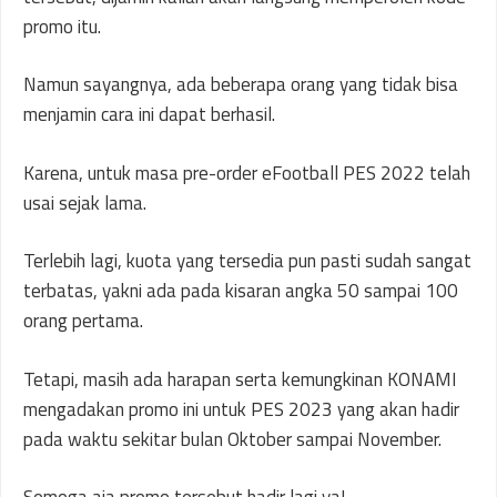
promo itu.
Namun sayangnya, ada beberapa orang yang tidak bisa
menjamin cara ini dapat berhasil.
Karena, untuk masa pre-order eFootball PES 2022 telah
usai sejak lama.
Terlebih lagi, kuota yang tersedia pun pasti sudah sangat
terbatas, yakni ada pada kisaran angka 50 sampai 100
orang pertama.
Tetapi, masih ada harapan serta kemungkinan KONAMI
mengadakan promo ini untuk PES 2023 yang akan hadir
pada waktu sekitar bulan Oktober sampai November.