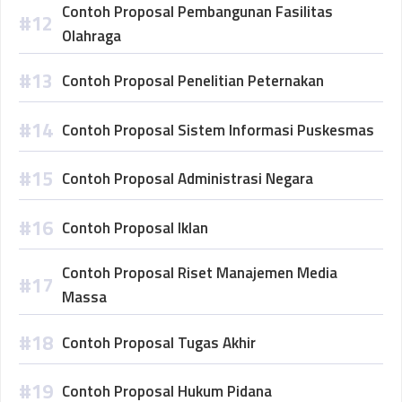
Contoh Proposal Pembangunan Fasilitas
Olahraga
Contoh Proposal Penelitian Peternakan
Contoh Proposal Sistem Informasi Puskesmas
Contoh Proposal Administrasi Negara
Contoh Proposal Iklan
Contoh Proposal Riset Manajemen Media
Massa
Contoh Proposal Tugas Akhir
Contoh Proposal Hukum Pidana