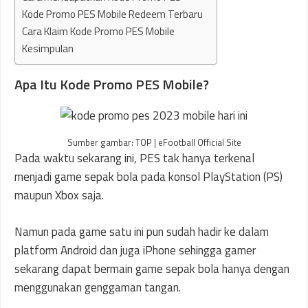
Kode Promo PES Mobile Redeem Terbaru
Cara Klaim Kode Promo PES Mobile
Kesimpulan
Apa Itu Kode Promo PES Mobile?
Sumber gambar: TOP | eFootball Official Site
Pada waktu sekarang ini, PES tak hanya terkenal
menjadi game sepak bola pada konsol PlayStation (PS)
maupun Xbox saja.
Namun pada game satu ini pun sudah hadir ke dalam
platform Android dan juga iPhone sehingga gamer
sekarang dapat bermain game sepak bola hanya dengan
menggunakan genggaman tangan.