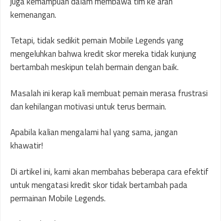
juga kemampuan dalam membawa tim ke arah
kemenangan.
Tetapi, tidak sedikit pemain Mobile Legends yang
mengeluhkan bahwa kredit skor mereka tidak kunjung
bertambah meskipun telah bermain dengan baik.
Masalah ini kerap kali membuat pemain merasa frustrasi
dan kehilangan motivasi untuk terus bermain.
Apabila kalian mengalami hal yang sama, jangan
khawatir!
Di artikel ini, kami akan membahas beberapa cara efektif
untuk mengatasi kredit skor tidak bertambah pada
permainan Mobile Legends.