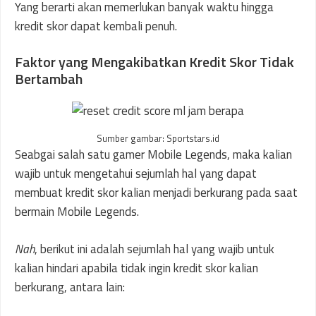
Yang berarti akan memerlukan banyak waktu hingga
kredit skor dapat kembali penuh.
Faktor yang Mengakibatkan Kredit Skor Tidak
Bertambah
Sumber gambar: Sportstars.id
Seabgai salah satu gamer Mobile Legends, maka kalian
wajib untuk mengetahui sejumlah hal yang dapat
membuat kredit skor kalian menjadi berkurang pada saat
bermain Mobile Legends.
Nah
, berikut ini adalah sejumlah hal yang wajib untuk
kalian hindari apabila tidak ingin kredit skor kalian
berkurang, antara lain: