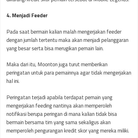
4. Menjadi Feeder
Pada saat bermain kalian malah mengerjakan feeder
dengan jumlah tertentu maka akan menjadi pelanggaran
yang besar serta bisa merugikan pemain lain.
Maka dari itu, Moonton juga turut memberikan
peringatan untuk para pemainnya agar tidak mengerjakan
hal ini.
Peringatan terjadi apabila terdapat pemain yang
mengerjakan feeding nantinya akan memperoleh
notifikasi berupa peringan di mana kalian tidak bisa
bermain bersama tim yang sama sekaligus akan
memperoleh pengurangan kredit skor yang mereka miliki.