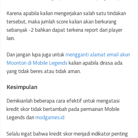
Karena apabila kalian mengerjakan salah satu tindakan
tersebut, maka jumlah score kalian akan berkurang
sebanyak -2 bahkan dapat terkena report dari player
lain.
Dan jangan lupa juga untuk
mengganti alamat email akun
Moonton di Mobile Legends
kalian apabila dirasa ada
yang tidak beres atau tidak aman.
Kesimpulan
Demikianlah beberapa cara efektif untuk mengatasi
kredit skor tidak bertambah pada permainan Mobile
Legends dari
modgames.id
Selalu ingat bahwa kredit skor menjadi indikator penting