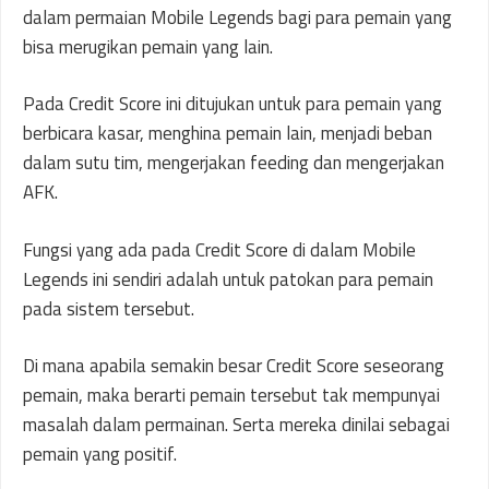
dalam permaian Mobile Legends bagi para pemain yang
bisa merugikan pemain yang lain.
Pada Credit Score ini ditujukan untuk para pemain yang
berbicara kasar, menghina pemain lain, menjadi beban
dalam sutu tim, mengerjakan feeding dan mengerjakan
AFK.
Fungsi yang ada pada Credit Score di dalam Mobile
Legends ini sendiri adalah untuk patokan para pemain
pada sistem tersebut.
Di mana apabila semakin besar Credit Score seseorang
pemain, maka berarti pemain tersebut tak mempunyai
masalah dalam permainan. Serta mereka dinilai sebagai
pemain yang positif.