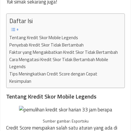
Yuk
simak sekarang juga!
Daftar Isi
Tentang Kredit Skor Mobile Legends
Penyebab Kredit Skor Tidak Bertambah
Faktor yang Mengakibatkan Kredit Skor Tidak Bertambah
Cara Mengatasi Kredit Skor Tidak Bertambah Mobile
Legends
Tips Meningkatkan Credit Score dengan Cepat
Kesimpulan
Tentang Kredit Skor Mobile Legends
Sumber gambar: Esportsku
Credit Score merupakan salah satu aturan yang ada di