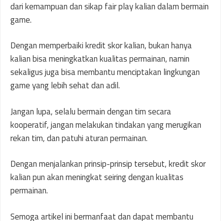
dari kemampuan dan sikap fair play kalian dalam bermain
game.
Dengan memperbaiki kredit skor kalian, bukan hanya
kalian bisa meningkatkan kualitas permainan, namin
sekaligus juga bisa membantu menciptakan lingkungan
game yang lebih sehat dan adil.
Jangan lupa, selalu bermain dengan tim secara
kooperatif, jangan melakukan tindakan yang merugikan
rekan tim, dan patuhi aturan permainan.
Dengan menjalankan prinsip-prinsip tersebut, kredit skor
kalian pun akan meningkat seiring dengan kualitas
permainan.
Semoga artikel ini bermanfaat dan dapat membantu