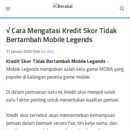
Langsung
Menu
ke
isi
√ Cara Mengatasi Kredit Skor Tidak
Bertambah Mobile Legends
21 Januari 2026
Oleh
Berakal
Kredit Skor Tidak Bertambah Mobile Legends
–
Mobile Legends merupakan salah satu game MOBA yang
populer di kalangan pecinta game mobile.
Di dalam permainan satu ini, kredit skor menjadi salah
satu faktor penting untuk menentukan kualitas pemain.
Kredit skor tersebut akan mencerminkan kemampuan
pemain dalam bermain secara fair, tim kerja sama, dan