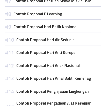
Contoh Proposal Bantuan Siswa Miskin BSM
Contoh Proposal E Learning
Contoh Proposal Hari Batik Nasional
Contoh Proposal Hari Air Sedunia
Contoh Proposal Hari Anti Korupsi
Contoh Proposal Hari Anak Nasional
Contoh Proposal Hari Amal Bakti Kemenag
Contoh Proposal Penghijauan Lingkungan
Contoh Proposal Pengadaan Alat Kesenian