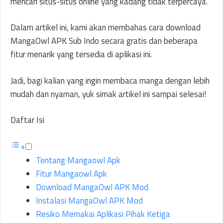
mencari situs-situs online yang kadang tidak terpercaya.
Dalam artikel ini, kami akan membahas cara download
MangaOwl APK Sub Indo secara gratis dan beberapa
fitur menarik yang tersedia di aplikasi ini.
Jadi, bagi kalian yang ingin membaca manga dengan lebih
mudah dan nyaman, yuk simak artikel ini sampai selesai!
Daftar Isi
Tentang Mangaowl Apk
Fitur Mangaowl Apk
Download MangaOwl APK Mod
Instalasi MangaOwl APK Mod
Resiko Memakai Aplikasi Pihak Ketiga