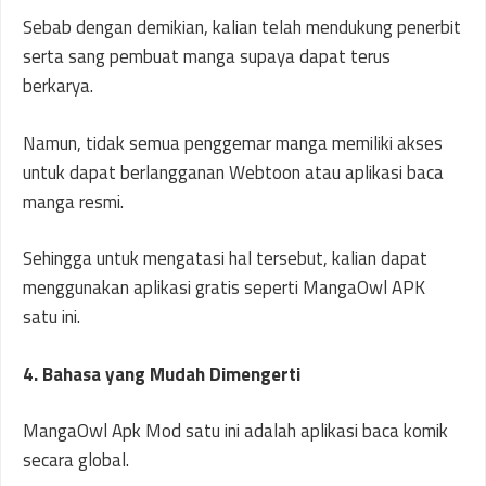
Sebab dengan demikian, kalian telah mendukung penerbit
serta sang pembuat manga supaya dapat terus
berkarya.
Namun, tidak semua penggemar manga memiliki akses
untuk dapat berlangganan Webtoon atau aplikasi baca
manga resmi.
Sehingga untuk mengatasi hal tersebut, kalian dapat
menggunakan aplikasi gratis seperti MangaOwl APK
satu ini.
4. Bahasa yang Mudah Dimengerti
MangaOwl Apk Mod satu ini adalah aplikasi baca komik
secara global.