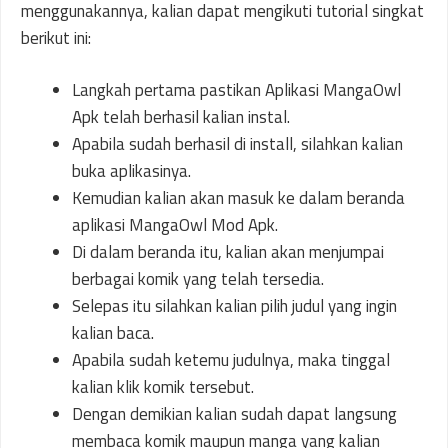
menggunakannya, kalian dapat mengikuti tutorial singkat
berikut ini:
Langkah pertama pastikan Aplikasi MangaOwl
Apk telah berhasil kalian instal.
Apabila sudah berhasil di install, silahkan kalian
buka aplikasinya.
Kemudian kalian akan masuk ke dalam beranda
aplikasi MangaOwl Mod Apk.
Di dalam beranda itu, kalian akan menjumpai
berbagai komik yang telah tersedia.
Selepas itu silahkan kalian pilih judul yang ingin
kalian baca.
Apabila sudah ketemu judulnya, maka tinggal
kalian klik komik tersebut.
Dengan demikian kalian sudah dapat langsung
membaca komik maupun manga yang kalian