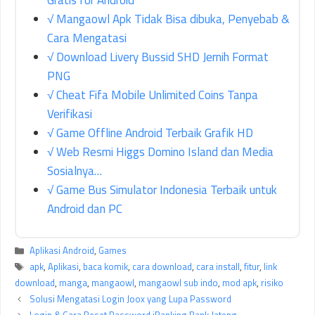
Gratis for Android
√ Mangaowl Apk Tidak Bisa dibuka, Penyebab &
Cara Mengatasi
√ Download Livery Bussid SHD Jernih Format
PNG
√ Cheat Fifa Mobile Unlimited Coins Tanpa
Verifikasi
√ Game Offline Android Terbaik Grafik HD
√ Web Resmi Higgs Domino Island dan Media
Sosialnya…
√ Game Bus Simulator Indonesia Terbaik untuk
Android dan PC
Kategori
Aplikasi Android
,
Games
Tag
apk
,
Aplikasi
,
baca komik
,
cara download
,
cara install
,
fitur
,
link
download
,
manga
,
mangaowl
,
mangaowl sub indo
,
mod apk
,
risiko
Solusi Mengatasi Login Joox yang Lupa Password