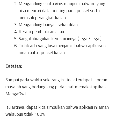
Mengandung suatu virus maupun malware yang
bisa mencuri data penting pada ponsel serta
merusak perangkat kalian.
Mengandung banyak sekali iklan.
Resiko pemblokiran akun.
Sangat diragukan keresmiannya (ilegal/ legal).
Tidak ada yang bisa menjamin bahwa aplikasi ini
aman untuk ponsel kalian.
Catatan:
Sampai pada waktu sekarang ini tidak terdapat laporan
masalah yang berlangsung pada saat memakai aplikasi
MangaOwl.
Itu artinya, dapat kita simpulkan bahwa aplikasi ini aman
walaupun tidak 100%.