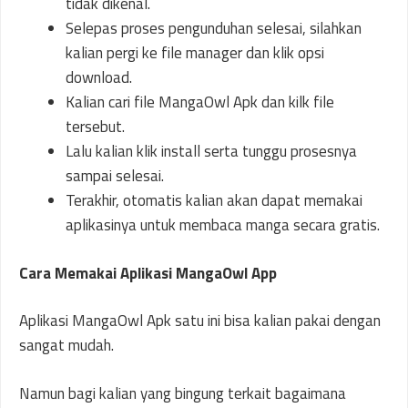
tidak dikenal.
Selepas proses pengunduhan selesai, silahkan
kalian pergi ke file manager dan klik opsi
download.
Kalian cari file MangaOwl Apk dan kilk file
tersebut.
Lalu kalian klik install serta tunggu prosesnya
sampai selesai.
Terakhir, otomatis kalian akan dapat memakai
aplikasinya untuk membaca manga secara gratis.
Cara Memakai Aplikasi MangaOwl App
Aplikasi MangaOwl Apk satu ini bisa kalian pakai dengan
sangat mudah.
Namun bagi kalian yang bingung terkait bagaimana