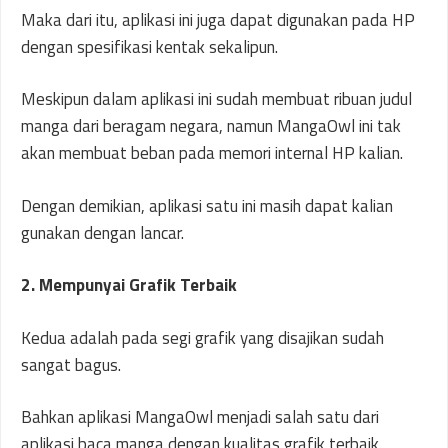
Maka dari itu, aplikasi ini juga dapat digunakan pada HP
dengan spesifikasi kentak sekalipun.
Meskipun dalam aplikasi ini sudah membuat ribuan judul
manga dari beragam negara, namun MangaOwl ini tak
akan membuat beban pada memori internal HP kalian.
Dengan demikian, aplikasi satu ini masih dapat kalian
gunakan dengan lancar.
2. Mempunyai Grafik Terbaik
Kedua adalah pada segi grafik yang disajikan sudah
sangat bagus.
Bahkan aplikasi MangaOwl menjadi salah satu dari
aplikasi baca manga dengan kualitas grafik terbaik.