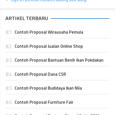
Login & Cara Reset Password iBanking Bank Jateng
ARTIKEL TERBARU
Contoh Proposal Wirausaha Pemula
Contoh Proposal Jualan Online Shop
Contoh Proposal Bantuan Benih Ikan Pokdakan
Contoh Proposal Dana CSR
Contoh Proposal Budidaya Ikan Nila
Contoh Proposal Furniture Fair