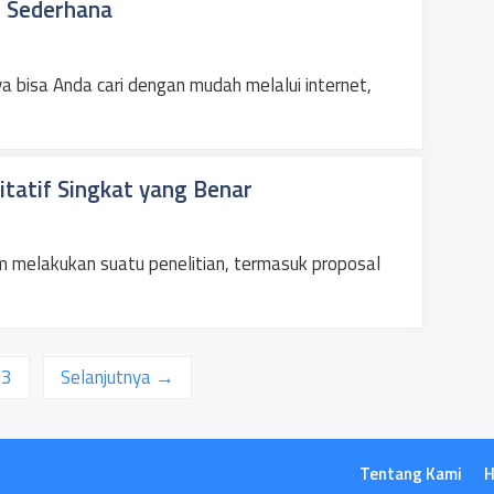
h Sederhana
ya bisa Anda cari dengan mudah melalui internet,
itatif Singkat yang Benar
m melakukan suatu penelitian, termasuk proposal
an
Halaman
3
Selanjutnya
→
Tentang Kami
H