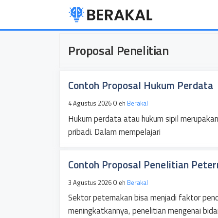
Langsung
ke
isi
Proposal Penelitian
Contoh Proposal Hukum Perdata
4 Agustus 2026
Oleh
Berakal
Hukum perdata atau hukum sipil merupaka
pribadi. Dalam mempelajari
Contoh Proposal Penelitian Pete
3 Agustus 2026
Oleh
Berakal
Sektor peternakan bisa menjadi faktor pen
meningkatkannya, penelitian mengenai bid