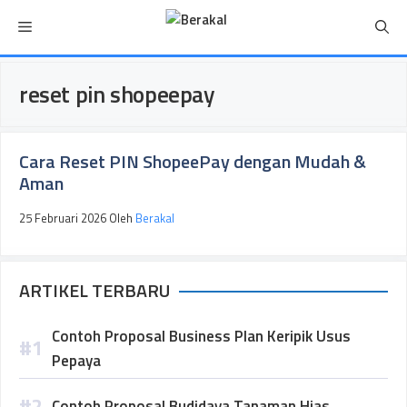
Langsung
Menu
ke
isi
reset pin shopeepay
Cara Reset PIN ShopeePay dengan Mudah &
Aman
25 Februari 2026
Oleh
Berakal
ARTIKEL TERBARU
Contoh Proposal Business Plan Keripik Usus
Pepaya
Contoh Proposal Budidaya Tanaman Hias