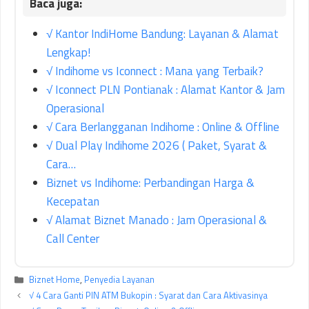
√ Kantor IndiHome Bandung: Layanan & Alamat
Lengkap!
√ Indihome vs Iconnect : Mana yang Terbaik?
√ Iconnect PLN Pontianak : Alamat Kantor & Jam
Operasional
√ Cara Berlangganan Indihome : Online & Offline
√ Dual Play Indihome 2026 ( Paket, Syarat &
Cara…
Biznet vs Indihome: Perbandingan Harga &
Kecepatan
√ Alamat Biznet Manado : Jam Operasional &
Call Center
Kategori
Biznet Home
,
Penyedia Layanan
√ 4 Cara Ganti PIN ATM Bukopin : Syarat dan Cara Aktivasinya