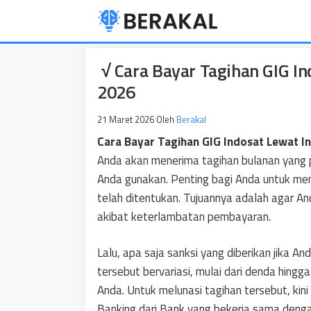
Langsung
ke
isi
√ Cara Bayar Tagihan GIG In
2026
21 Maret 2026
Oleh
Berakal
Cara Bayar Tagihan GIG Indosat Lewat I
Anda akan menerima tagihan bulanan yang p
Anda gunakan. Penting bagi Anda untuk m
telah ditentukan. Tujuannya adalah agar A
akibat keterlambatan pembayaran.
Lalu, apa saja sanksi yang diberikan jika 
tersebut bervariasi, mulai dari denda hingg
Anda. Untuk melunasi tagihan tersebut, ki
Banking dari Bank yang bekerja sama denga