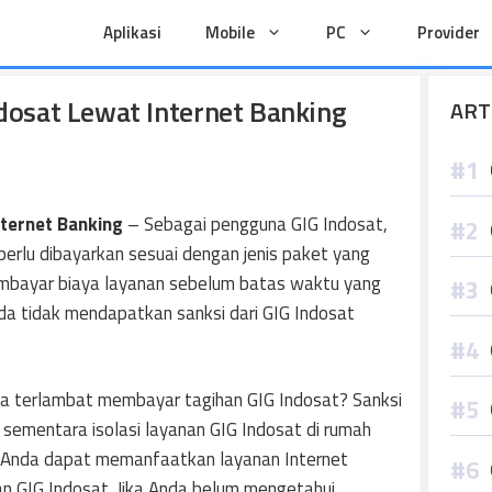
Aplikasi
Mobile
PC
Provider
dosat Lewat Internet Banking
ART
nternet Banking
– Sebagai pengguna GIG Indosat,
erlu dibayarkan sesuai dengan jenis paket yang
embayar biaya layanan sebelum batas waktu yang
nda tidak mendapatkan sanksi dari GIG Indosat
Anda terlambat membayar tagihan GIG Indosat? Sanksi
a sementara isolasi layanan GIG Indosat di rumah
ni Anda dapat memanfaatkan layanan Internet
n GIG Indosat. Jika Anda belum mengetahui