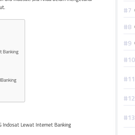
ut.
et Banking
 IBanking