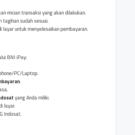
 rincian transaksi yang akan dilakukan.
 tagihan sudah sesuai.
ra di layar untuk menyelesaikan pembayaran.
ui BNI iPay:
tphone/PC/Laptop.
mbayaran
.
asa.
ndosat
yang Anda miliki.
i layar.
G Indosat.