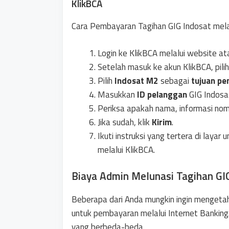
KlikBCA
Cara Pembayaran Tagihan GIG Indosat melal
Login ke KlikBCA melalui website at
Setelah masuk ke akun KlikBCA, pil
Pilih
Indosat M2
sebagai
tujuan p
Masukkan
ID pelanggan
GIG Indosa
Periksa apakah nama, informasi nomo
Jika sudah, klik
Kirim
.
Ikuti instruksi yang tertera di lay
melalui KlikBCA.
Biaya Admin Melunasi Tagihan GIG
Beberapa dari Anda mungkin ingin mengetah
untuk pembayaran melalui Internet Banking.
yang berbeda-beda.