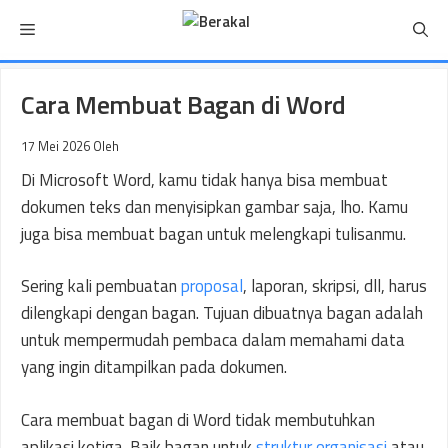
Langsung
Menu
ke
isi
Cara Membuat Bagan di Word
17 Mei 2026
Oleh
Di Microsoft Word, kamu tidak hanya bisa membuat
dokumen teks dan menyisipkan gambar saja, lho. Kamu
juga bisa membuat bagan untuk melengkapi tulisanmu.
Sering kali pembuatan
proposal
, laporan, skripsi, dll, harus
dilengkapi dengan bagan. Tujuan dibuatnya bagan adalah
untuk mempermudah pembaca dalam memahami data
yang ingin ditampilkan pada dokumen.
Cara membuat bagan di Word tidak membutuhkan
aplikasi ketiga. Baik bagan untuk
struktur organisasi
atau