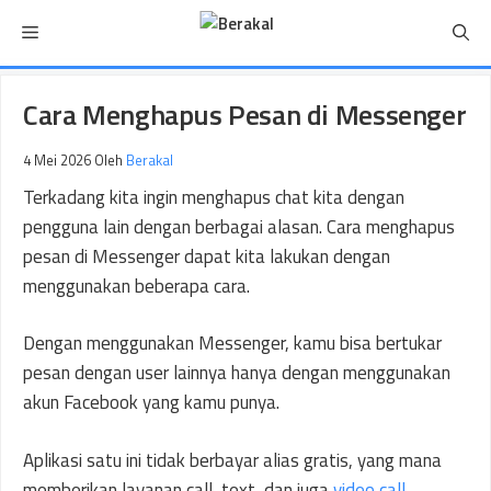
Langsung
Menu
ke
isi
Cara Menghapus Pesan di Messenger
4 Mei 2026
Oleh
Berakal
Terkadang kita ingin menghapus chat kita dengan
pengguna lain dengan berbagai alasan. Cara menghapus
pesan di Messenger dapat kita lakukan dengan
menggunakan beberapa cara.
Dengan menggunakan Messenger, kamu bisa bertukar
pesan dengan user lainnya hanya dengan menggunakan
akun Facebook yang kamu punya.
Aplikasi satu ini tidak berbayar alias gratis, yang mana
memberikan layanan call, text, dan juga
video call
.