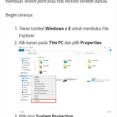
membuat
restore point
atau titik restore terlebih dahulu.
Begini caranya:
Tekan tombol
Windows + E
untuk membuka File
Explorer.
Klik kanan pada
This PC
dan pilih
Properties
.
Pilih opsi
System Protection
.