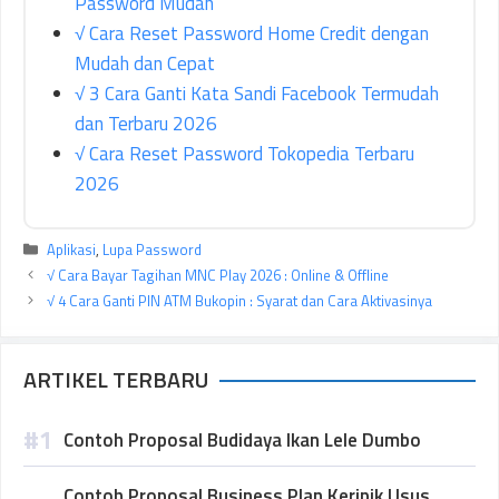
Password Mudah
√ Cara Reset Password Home Credit dengan
Mudah dan Cepat
√ 3 Cara Ganti Kata Sandi Facebook Termudah
dan Terbaru 2026
√ Cara Reset Password Tokopedia Terbaru
2026
Kategori
Aplikasi
,
Lupa Password
√ Cara Bayar Tagihan MNC Play 2026 : Online & Offline
√ 4 Cara Ganti PIN ATM Bukopin : Syarat dan Cara Aktivasinya
ARTIKEL TERBARU
Contoh Proposal Budidaya Ikan Lele Dumbo
Contoh Proposal Business Plan Keripik Usus