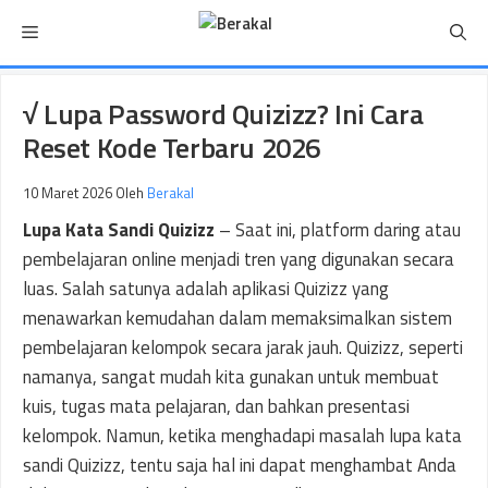
Langsung
Menu
ke
isi
√ Lupa Password Quizizz? Ini Cara
Reset Kode Terbaru 2026
10 Maret 2026
Oleh
Berakal
Lupa Kata Sandi Quizizz
– Saat ini, platform daring atau
pembelajaran online menjadi tren yang digunakan secara
luas. Salah satunya adalah aplikasi Quizizz yang
menawarkan kemudahan dalam memaksimalkan sistem
pembelajaran kelompok secara jarak jauh. Quizizz, seperti
namanya, sangat mudah kita gunakan untuk membuat
kuis, tugas mata pelajaran, dan bahkan presentasi
kelompok. Namun, ketika menghadapi masalah lupa kata
sandi Quizizz, tentu saja hal ini dapat menghambat Anda