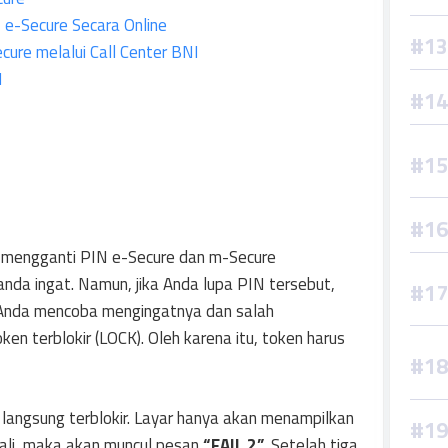
 e-Secure Secara Online
ure melalui Call Center BNI
I
, mengganti PIN e-Secure dan m-Secure
da ingat. Namun, jika Anda lupa PIN tersebut,
 Anda mencoba mengingatnya dan salah
en terblokir (LOCK). Oleh karena itu, token harus
langsung terblokir. Layar hanya akan menampilkan
 kali, maka akan muncul pesan
“FAIL 2”
. Setelah tiga