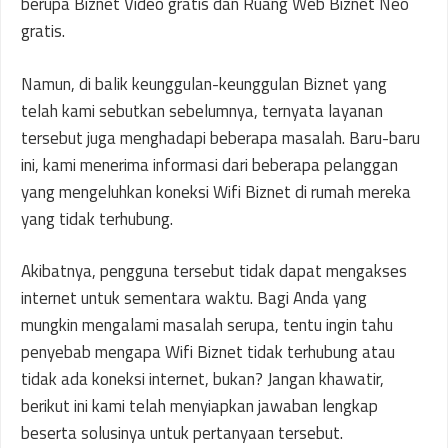
berupa Biznet Video gratis dan Ruang Web Biznet Neo
gratis.
Namun, di balik keunggulan-keunggulan Biznet yang
telah kami sebutkan sebelumnya, ternyata layanan
tersebut juga menghadapi beberapa masalah. Baru-baru
ini, kami menerima informasi dari beberapa pelanggan
yang mengeluhkan koneksi Wifi Biznet di rumah mereka
yang tidak terhubung.
Akibatnya, pengguna tersebut tidak dapat mengakses
internet untuk sementara waktu. Bagi Anda yang
mungkin mengalami masalah serupa, tentu ingin tahu
penyebab mengapa Wifi Biznet tidak terhubung atau
tidak ada koneksi internet, bukan? Jangan khawatir,
berikut ini kami telah menyiapkan jawaban lengkap
beserta solusinya untuk pertanyaan tersebut.