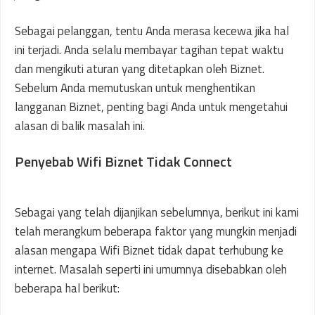
Sebagai pelanggan, tentu Anda merasa kecewa jika hal
ini terjadi. Anda selalu membayar tagihan tepat waktu
dan mengikuti aturan yang ditetapkan oleh Biznet.
Sebelum Anda memutuskan untuk menghentikan
langganan Biznet, penting bagi Anda untuk mengetahui
alasan di balik masalah ini.
Penyebab Wifi Biznet Tidak Connect
Sebagai yang telah dijanjikan sebelumnya, berikut ini kami
telah merangkum beberapa faktor yang mungkin menjadi
alasan mengapa Wifi Biznet tidak dapat terhubung ke
internet. Masalah seperti ini umumnya disebabkan oleh
beberapa hal berikut: