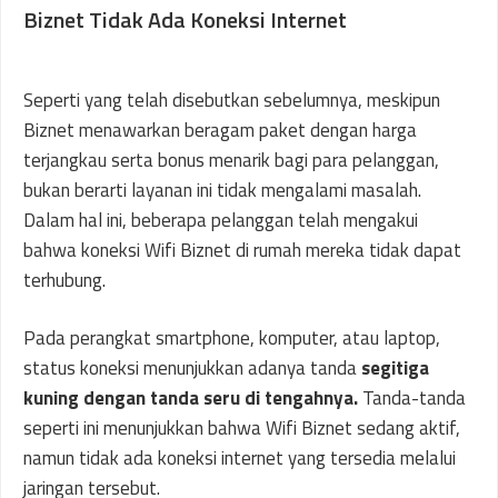
Biznet Tidak Ada Koneksi Internet
Seperti yang telah disebutkan sebelumnya, meskipun
Biznet menawarkan beragam paket dengan harga
terjangkau serta bonus menarik bagi para pelanggan,
bukan berarti layanan ini tidak mengalami masalah.
Dalam hal ini, beberapa pelanggan telah mengakui
bahwa koneksi Wifi Biznet di rumah mereka tidak dapat
terhubung.
Pada perangkat smartphone, komputer, atau laptop,
status koneksi menunjukkan adanya tanda
segitiga
kuning dengan tanda seru di tengahnya.
Tanda-tanda
seperti ini menunjukkan bahwa Wifi Biznet sedang aktif,
namun tidak ada koneksi internet yang tersedia melalui
jaringan tersebut.