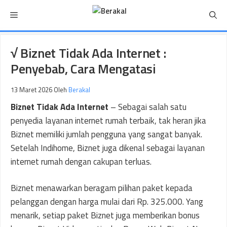
Langsung
Menu
ke
isi
√ Biznet Tidak Ada Internet :
Penyebab, Cara Mengatasi
13 Maret 2026
Oleh
Berakal
Biznet Tidak Ada Internet
– Sebagai salah satu
penyedia layanan internet rumah terbaik, tak heran jika
Biznet memiliki jumlah pengguna yang sangat banyak.
Setelah Indihome, Biznet juga dikenal sebagai layanan
internet rumah dengan cakupan terluas.
Biznet menawarkan beragam pilihan paket kepada
pelanggan dengan harga mulai dari Rp. 325.000. Yang
menarik, setiap paket Biznet juga memberikan bonus