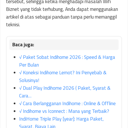
tersebut, sehingga ketika menghadapi masalah Wifi
Biznet yang tidak terhubung, Anda dapat menggunakan
artikel di atas sebagai panduan tanpa perlu memanggil
teknisi.
√ Paket Sobat Indihome 2026 : Speed & Harga
Per Bulan
√ Koneksi Indihome Lemot? Ini Penyebab &
Solusinya!
√ Dual Play Indihome 2026 ( Paket, Syarat &
Cara…
√ Cara Berlangganan Indihome : Online & Offline
√ Indihome vs Iconnect : Mana yang Terbaik?
IndiHome Triple Play [year]: Harga Paket,
Syarat, Biaya Lain